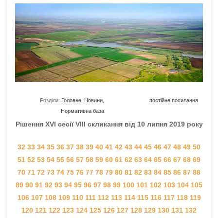
Розділи:
Головне
,
Новини
,
постійне посилання
Нормативна база
Рішення XVI сесії VІII скликання від 10 липня 2019 року
32
33
34
35
36
37
38
39
40
41
42
43
44
45
46
47
48
49
50
51
52
53
54
55
56
57
58
59
60
61
62
63
64
65
66
67
68
69
70
71
72
73
74
75
76
77
78
79
80
81
82
83
84
85
86
87
88
89
90
91
92
93
94
95
96
97
98
99
100
101
102
103
104
105
106
107
108
109
110
111
112
113
114
115
116
117
118
119
120
121
122
123
124
125
126
127
128
129
130
131
132