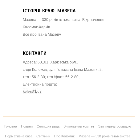
ІСТОРІЯ КРАЮ. МАЗЕПА
Мазепа — 330 років гетьманства. Відзначення.
Коломак-Харків
Все про Івана Мазепу
КОНТАКТИ
Адреса: 63101, Харківська обл.,
с-ще Коломак, вул. Гетьмана Івана Мазепи, 2;
тел.: 56-2-30; тел./факс: 56-2-80;
Електронна пошта:
Головна
Новини
Селищна рада
Виконавчий комітет
Звіт перед громадою
Нормативна база
Світлини
Про Коломак
Мазепа — 330 років гетьманства