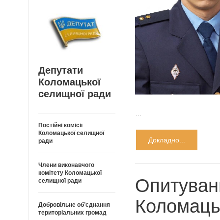
Депутати
Коломацької
селищної ради
…
Постійні комісії
Коломацької селищної
Докладно...
ради
Члени виконавчого
комітету Коломацької
Опитуван
селищної ради
Коломаць
Добровільне об’єднання
територіальних громад