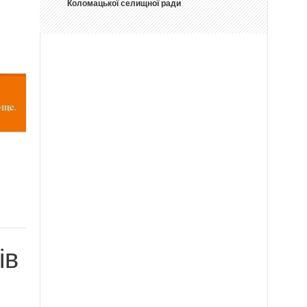
Коломацької селищної ради
ів