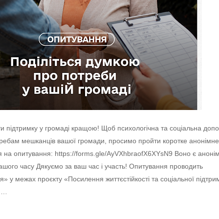
и підтримку у громаді кращою! Щоб психологічна та соціальна доп
требам мешканців вашої громади, просимо пройти коротке анонімн
на опитування: https://forms.gle/AyVXhbraofX6XYsN9 Воно є аноні
ашого часу Дякуємо за ваш час і участь! Опитування проводить
я» у межах проєкту «Посилення життєстійкості та соціальної підтри
ня…