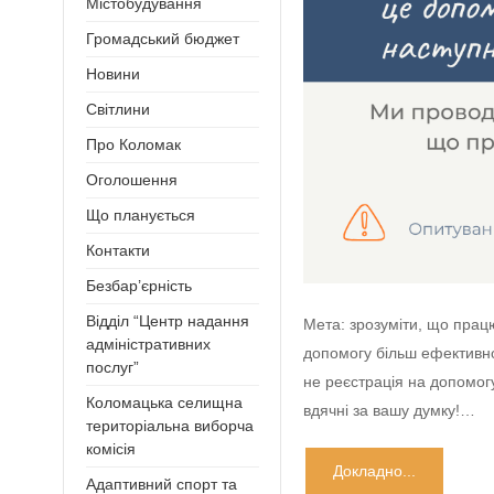
Містобудування
Громадський бюджет
Новини
Світлини
Про Коломак
Оголошення
Що планується
Контакти
Безбар’єрність
Відділ “Центр надання
Мета: зрозуміти, що пра
адміністративних
допомогу більш ефектив
послуг”
не реєстрація на допомог
Коломацька селищна
вдячні за вашу думку!…
територіальна виборча
комісія
Докладно...
Адаптивний спорт та