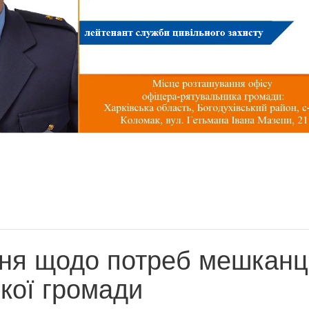
ня щодо потреб мешканц
кої громади