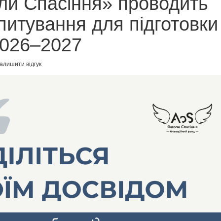
ли Спасіння» проводить
питування для підготовки
2026–2027
алишити відгук