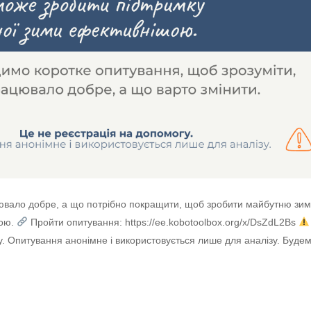
цювало добре, а що потрібно покращити, щоб зробити майбутню зи
ною.
Пройти опитування: https://ee.kobotoolbox.org/x/DsZdL2Bs
у. Опитування анонімне і використовується лише для аналізу. Буде