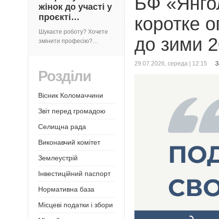
БФ «Янго
жінок до участі у
проєкті…
коротке о
Шукаєте роботу? Хочете
до зими 
змінити професію?…
29.07.2026, середа | 12:15
З
Розділи
Вісник Коломаччини
Звіт перед громадою
Селищна рада
Виконавчий комітет
Землеустрій
Інвестиційний паспорт
Нормативна база
Місцеві податки і збори