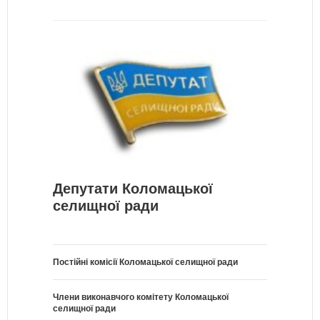
Депутати Коломацької
селищної ради
Постійні комісії Коломацької селищної ради
Члени виконавчого комітету Коломацької
селищної ради