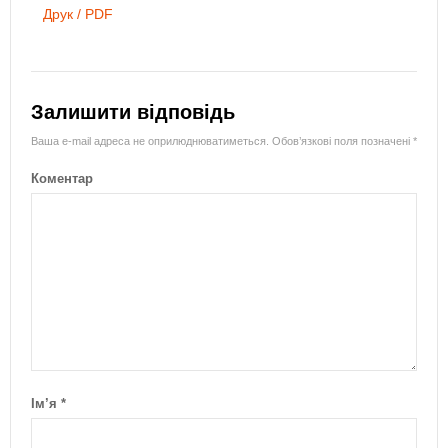
Друк / PDF
Залишити відповідь
Ваша e-mail адреса не оприлюднюватиметься.
Обов’язкові поля позначені
*
Коментар
Ім’я
*