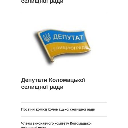
селищної ради
Депутати Коломацької
селищної ради
Постійні комісії Коломацької селищної ради
Члени виконавчого комітету Коломацької