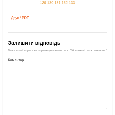
129
130
131
132
133
Друк / PDF
Залишити відповідь
Ваша e-mail адреса не оприлюднюватиметься.
Обов’язкові поля позначені
*
Коментар