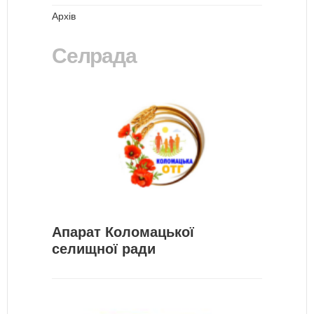
Архів
Селрада
Апарат Коломацької
селищної ради