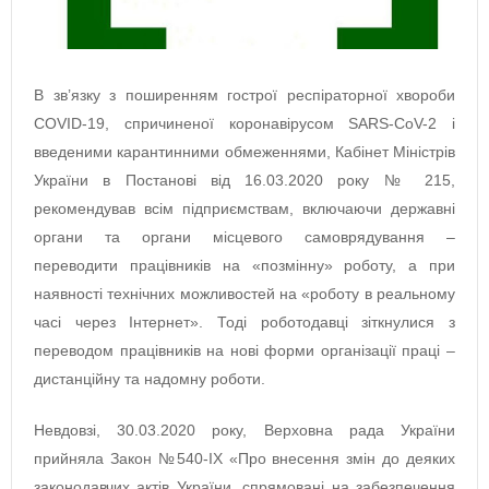
В зв’язку з поширенням гострої респіраторної хвороби
COVID-19, спричиненої коронавірусом SARS-CoV-2 і
введеними карантинними обмеженнями, Кабінет Міністрів
України в Постанові від 16.03.2020 року № 215,
рекомендував всім підприємствам, включаючи державні
органи та органи місцевого самоврядування –
переводити працівників на «позмінну» роботу, а при
наявності технічних можливостей на «роботу в реальному
часі через Інтернет». Тоді роботодавці зіткнулися з
переводом працівників на нові форми організації праці –
дистанційну та надомну роботи.
Невдовзі, 30.03.2020 року, Верховна рада України
прийняла Закон №540-IX «Про внесення змін до деяких
законодавчих актів України, спрямовані на забезпечення