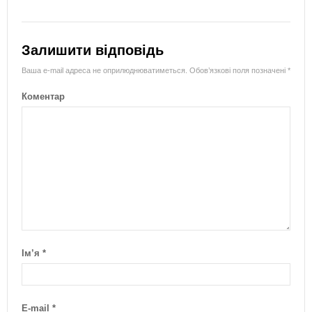
Залишити відповідь
Ваша e-mail адреса не оприлюднюватиметься.
Обов’язкові поля позначені
*
Коментар
Ім’я
*
E-mail
*