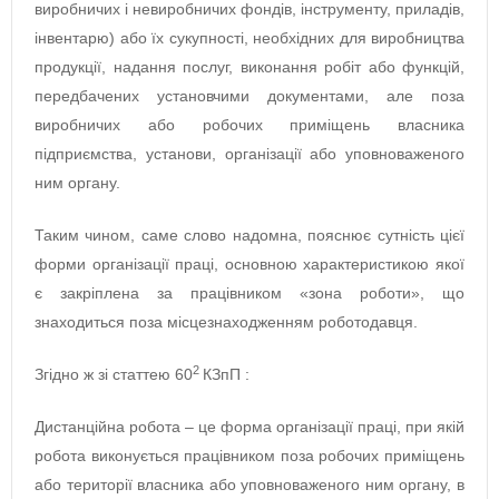
виробничих і невиробничих фондів, інструменту, приладів,
інвентарю) або їх сукупності, необхідних для виробництва
продукції, надання послуг, виконання робіт або функцій,
передбачених установчими документами, але поза
виробничих або робочих приміщень власника
підприємства, установи, організації або уповноваженого
ним органу.
Таким чином, саме слово надомна, пояснює сутність цієї
форми організації праці, основною характеристикою якої
є закріплена за працівником «зона роботи», що
знаходиться поза місцезнаходженням роботодавця.
2
Згідно ж зі статтею 60
КЗпП :
Дистанційна робота – це форма організації праці, при якій
робота виконується працівником поза робочих приміщень
або території власника або уповноваженого ним органу, в