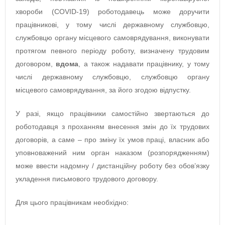
хвороби (COVID-19) роботодавець може доручити
працівникові, у тому числі державному службовцю,
службовцю органу місцевого самоврядування, виконувати
протягом певного періоду роботу, визначену трудовим
договором,
вдома
, а також надавати працівнику, у тому
числі державному службовцю, службовцю органу
місцевого самоврядування, за його згодою відпустку.
У разі, якщо працівники самостійно звертаються до
роботодавця з проханням внесення змін до їх трудових
договорів, а саме – про зміну їх умов праці, власник або
уповноважений ним орган наказом (розпорядженням)
може ввести надомну / дистанційну роботу без обов’язку
укладення письмового трудового договору.
Для цього працівникам необхідно: