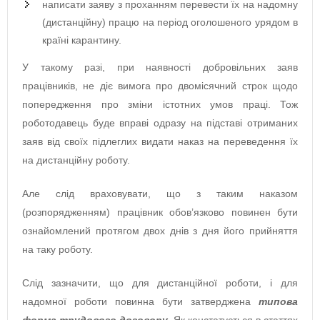
написати заяву з проханням перевести їх на надомну
(дистанційну) працю на період оголошеного урядом в
країні карантину.
У такому разі, при наявності добровільних заяв
працівників, не діє вимога про двомісячний строк щодо
попередження про зміни істотних умов праці. Тож
роботодавець буде вправі одразу на підставі отриманих
заяв від своїх підлеглих видати наказ на переведення їх
на дистанційну роботу.
Але слід враховувати, що з таким наказом
(розпорядженням) працівник обов’язково повинен бути
ознайомлений протягом двох днів з дня його прийняття
на таку роботу.
Слід зазначити, що для дистанційної роботи, і для
надомної роботи повинна бути затверджена
типова
форма трудового договору
. Як констатується в статтях