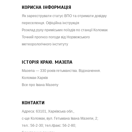
КОРИСНА ІНФОРМАЦІЯ
Як зареєструвати статус ВПО та отримати довідку
переселенця. Офіційна інструкція
Розклад руху приміських поїздів по станції Коломак
Точний прогноз погоди від Норвежського
метеорологічного інституту
ІСТОРІЯ КРАЮ. МАЗЕПА
Мазепа — 330 років гетьманства. Відзначення.
Коломак-Харків
Все про Івана Мазепу
КОНТАКТИ
Адреса: 63101, Харківська обл.,
с-ще Коломак, вул. Гетьмана Івана Мазепи, 2;
тел.: 56-2-30; тел./факс: 56-2-80;