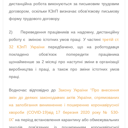
дистанційна робота виконуються за письмовим трудовим
договором, оскільки КЗпП визначає обов’язкову письмову
форму трудового договору.
2) Переведення працівників на надомну, дистанційну
роботу є зміною істотних умов праці. У частині
третій ст.
32 КЗпП України
передбачено, що на роботодавця
покладено обов’язок попередити працівника
щонайменше за 2 місяці про наступні зміни в організації
виробництва і праці, а також про зміни істотних умов
праці.
Водночас відповідно до
Закону України “Про внесення
змін до деяких законодавчих актів України, спрямованих
на запобігання виникненню і поширенню коронавірусної
хвороби (COVID-19)від 17 березня 2020 року № 530-
IX”
на період встановлення карантину або обмежувальних
заходів, пов’язаних із поширенням коронавірусної