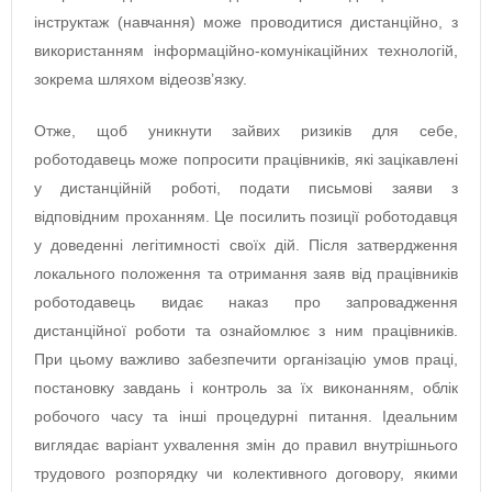
інструктаж (навчання) може проводитися дистанційно, з
використанням інформаційно-комунікаційних технологій,
зокрема шляхом відеозв’язку.
Отже, щоб уникнути зайвих ризиків для себе,
роботодавець може попросити працівників, які зацікавлені
у дистанційній роботі, подати письмові заяви з
відповідним проханням. Це посилить позиції роботодавця
у доведенні легітимності своїх дій. Після затвердження
локального положення та отримання заяв від працівників
роботодавець видає наказ про запровадження
дистанційної роботи та ознайомлює з ним працівників.
При цьому важливо забезпечити організацію умов праці,
постановку завдань і контроль за їх виконанням, облік
робочого часу та інші процедурні питання. Ідеальним
виглядає варіант ухвалення змін до правил внутрішнього
трудового розпорядку чи колективного договору, якими