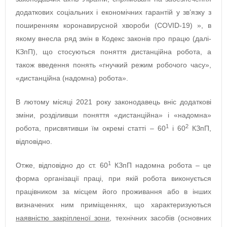
додаткових соціальних і економічних гарантій у зв’язку з
поширенням коронавирусной хвороби (COVID-19) », в
якому внесла ряд змін в Кодекс законів про працю (далі-
КЗпП), що стосуються поняття дистанційна робота, а
також введення понять «гнучкий режим робочого часу»,
«дистанційна (надомна) робота».
В лютому місяці 2021 року законодавець вніс додаткові
зміни, розділивши поняття «дистанційна» і «надомна»
1
2
робота, присвятивши їм окремі статті – 60
і 60
КЗпП,
відповідно.
1
Отже, відповідно до ст. 60
КЗпП надомна робота – це
форма організації праці, при якій робота виконується
працівником за місцем його проживання або в інших
визначених ним приміщеннях, що характеризуються
наявністю закріпленої зони
, технічних засобів (основних