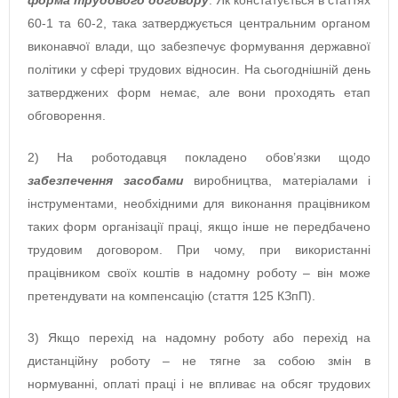
60-1 та 60-2, така затверджується центральним органом
виконавчої влади, що забезпечує формування державної
політики у сфері трудових відносин. На сьогоднішній день
затверджених форм немає, але вони проходять етап
обговорення.
2) На роботодавця покладено обов’язки щодо
забезпечення засобами
виробництва, матеріалами і
інструментами, необхідними для виконання працівником
таких форм організації праці, якщо інше не передбачено
трудовим договором. При чому, при використанні
працівником своїх коштів в надомну роботу – він може
претендувати на компенсацію (стаття 125 КЗпП).
3) Якщо перехід на надомну роботу або перехід на
дистанційну роботу – не тягне за собою змін в
нормуванні, оплаті праці і не впливає на обсяг трудових