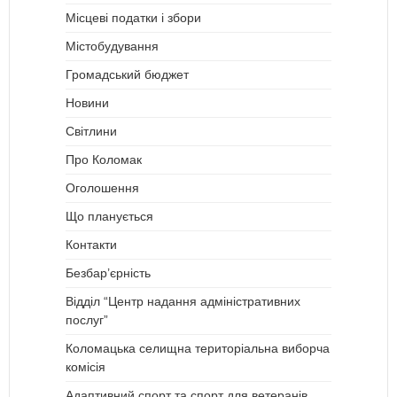
Місцеві податки і збори
Містобудування
Громадський бюджет
Новини
Світлини
Про Коломак
Оголошення
Що планується
Контакти
Безбар’єрність
Відділ “Центр надання адміністративних
послуг”
Коломацька селищна територіальна виборча
комісія
Адаптивний спорт та спорт для ветеранів