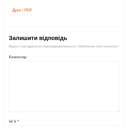
Друк / PDF
Залишити відповідь
Ваша e-mail адреса не оприлюднюватиметься.
Обов’язкові поля позначені
*
Коментар
Ім’я
*