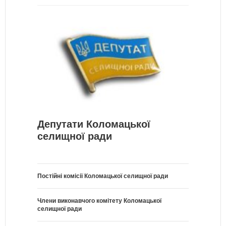
Депутати Коломацької
селищної ради
Постійні комісії Коломацької селищної ради
Члени виконавчого комітету Коломацької
селищної ради