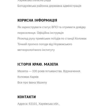
Харківська обласна рада
Богодухівська районна державна адміністрація
КОРИСНА ІНФОРМАЦІЯ
Як зареєструвати статус ВПО та отримати довідку
переселенця. Офіційна інструкція
Розклад руху приміських поїздів по станції Коломак
Точний прогноз погоди від Норвежського
метеорологічного інституту
ІСТОРІЯ КРАЮ. МАЗЕПА
Мазепа — 330 років гетьманства. Відзначення.
Коломак-Харків
Все про Івана Мазепу
КОНТАКТИ
Адреса: 63101, Харківська обл.,