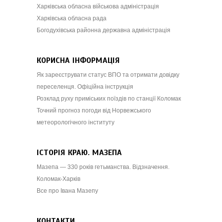
Харківська обласна військова адміністрація
Харківська обласна рада
Богодухівська районна державна адміністрація
КОРИСНА ІНФОРМАЦІЯ
Як зареєструвати статус ВПО та отримати довідку
переселенця. Офіційна інструкція
Розклад руху приміських поїздів по станції Коломак
Точний прогноз погоди від Норвежського
метеорологічного інституту
ІСТОРІЯ КРАЮ. МАЗЕПА
Мазепа — 330 років гетьманства. Відзначення.
Коломак-Харків
Все про Івана Мазепу
КОНТАКТИ