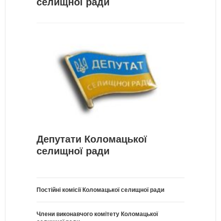
селищної ради
Депутати Коломацької
селищної ради
Постійні комісії Коломацької селищної ради
Члени виконавчого комітету Коломацької