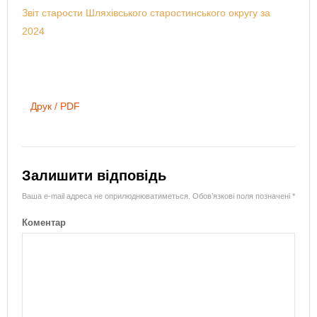
Звіт старости Шляхівського старостинського округу за
2024
Друк / PDF
Залишити відповідь
Ваша e-mail адреса не оприлюднюватиметься.
Обов’язкові поля позначені
*
Коментар