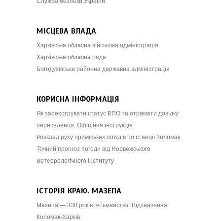
Служба безпеки України
МІСЦЕВА ВЛАДА
Харківська обласна військова адміністрація
Харківська обласна рада
Богодухівська районна державна адміністрація
КОРИСНА ІНФОРМАЦІЯ
Як зареєструвати статус ВПО та отримати довідку
переселенця. Офіційна інструкція
Розклад руху приміських поїздів по станції Коломак
Точний прогноз погоди від Норвежського
метеорологічного інституту
ІСТОРІЯ КРАЮ. МАЗЕПА
Мазепа — 330 років гетьманства. Відзначення.
Коломак-Харків