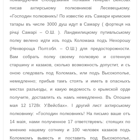
писав ахтирському полковникові Лесевецькому.
«Господин полковникъ! По известію изъ Самари кримские
татары въ числе 3000 душ идут в Самару ( фортеця на
річці Самарі – О.Ш. ). Ландмилицкому путивльському
полку велено идти изъ подъ Коломака подъ Нехорошу
(Нехвороща Полт.обл. – О.Ш.) для предосторожности.
Вам собрать полку своему полковую и сотенную
старшину и казаков, сколько возможность допустит, и съ
оною следовать под Коломакъ, или подъ Высокополье,
немедленно; прибыв тамъ стоять и иметь в опасныхъ
местах разъезды, и какую ведомость о крымской орде
получите, доставлять къ намъ немедленно. Въ Опошне
мая 12 1728г. У.Вейсбах». І другий лист ахтирському
полковнику: «Господин полковникъ! На письмо ваше отъ
14 маія, нами полученное 17 ответствуемъ: стоящих по
мнению нашему сотнику и 100 человек казаков подъ
Коломкомъ вывесть и поставить под Высокополье,