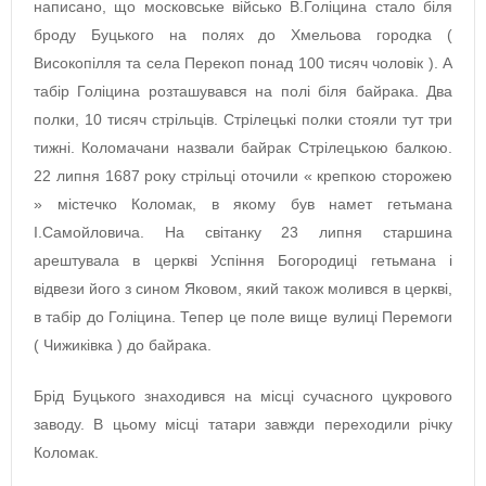
написано, що московське військо В.Голіцина стало біля
броду Буцького на полях до Хмельова городка (
Високопілля та села Перекоп понад 100 тисяч чоловік ). А
табір Голіцина розташувався на полі біля байрака. Два
полки, 10 тисяч стрільців. Стрілецькі полки стояли тут три
тижні. Коломачани назвали байрак Стрілецькою балкою.
22 липня 1687 року стрільці оточили « крепкою сторожею
» містечко Коломак, в якому був намет гетьмана
І.Самойловича. На світанку 23 липня старшина
арештувала в церкві Успіння Богородиці гетьмана і
відвези його з сином Яковом, який також молився в церкві,
в табір до Голіцина. Тепер це поле вище вулиці Перемоги
( Чижиківка ) до байрака.
Брід Буцького знаходився на місці сучасного цукрового
заводу. В цьому місці татари завжди переходили річку
Коломак.