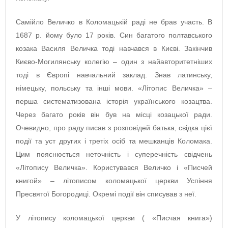
Самійло Величко в Коломацькій раді не брав участь. В
1687 р. йому було 17 років. Син багатого полтавського
козака Василя Величка тоді навчався в Києві. Закінчив
Києво-Могилянську колегію – один з найавторитетніших
тоді в Європі навчальний заклад. Знав латинську,
німецьку, польську та інші мови. «Літопис Величка» –
перша систематизована історія українського козацтва.
Через багато років він був на місці козацької ради.
Очевидно, про раду писав з розповідей батька, свідка цієї
події та уст других і третіх осіб та мешканців Коломака.
Цим пояснюється неточність і суперечність свідчень
«Літопису Величка». Користувався Величко і «Писчей
книгой» – літописом коломацької церкви Успіння
Пресвятої Богородиці. Окремі події він списував з неї.
У літопису коломацької церкви ( «Писчая книга»)