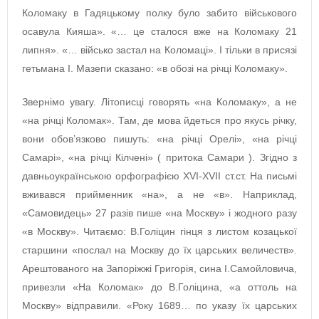
Коломаку в Гадяцькому полку було забито військового
осавула Кияша». «… це сталося вже на Коломаку 21
липня». «… військо застал на Коломаці». І тільки в присязі
гетьмана І. Мазепи сказано: «в обозі на річці Коломаку».
Звернімо увагу. Літописці говорять «на Коломаку», а не
«на річці Коломак». Там, де мова йдеться про якусь річку,
вони обов’язково пишуть: «на річці Орелі», «на річці
Самарі», «на річці Кілчені» ( притока Самари ). Згідно з
давньоукраїнською орфографією XVI-XVII ст.ст. На письмі
вживався прийменник «на», а не «в». Наприклад,
«Самовидець» 27 разів пише «на Москву» і жодного разу
«в Москву». Читаємо: В.Голіцин гінця з листом козацької
старшини «послал на Москву до їх царських величеств».
Арештованого на Запоріжжі Григорія, сина І.Самойловича,
привезли «На Коломак» до В.Голіцина, «а оттоль на
Москву» відправили. «Року 1689… по указу їх царських