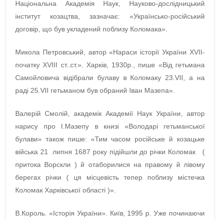
Національна Академія Наук, Науково-дослідницький
інститут козацтва, зазначає: «Українсько-російський
договір, що був укладений поблизу Коломака».
Микола Петровський, автор «Нараси історії України XVII-
початку XVIII ст..ст.». Харків, 1930р., пише «Від гетьмана
Самойловича відібрали булаву в Коломаку 23.VII, а на
раді 25.VII гетьманом був обраний Іван Мазепа».
Валерій Смолій, академік Академії Наук України, автор
нарису про І.Мазепу в книзі «Володарі гетьманської
булави» також пише: «Тим часом російське й козацьке
війська 21 липня 1687 року підійшли до річки Коломак (
притока Ворскли ) й отаборилися на правому й лівому
берегах річки ( ця місцевість тепер поблизу містечка
Коломак Харківської області )».
В.Король. «Історія України». Київ, 1995 р. Уже починаючи