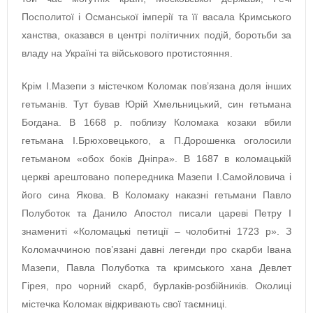
Посполитої і Османської імперії та її васала Кримського
ханства, оказався в центрі політичних подій, боротьби за
владу на Україні та військового протистояння.
Крім І.Мазепи з містечком Коломак пов’язана доля інших
гетьманів. Тут бував Юрій Хмельницький, син гетьмана
Богдана. В 1668 р. поблизу Коломака козаки вбили
гетьмана І.Брюховецького, а П.Дорошенка оголосили
гетьманом «обох боків Дніпра». В 1687 в коломацькій
церкві арештовано попередника Мазепи І.Самойловича і
його сина Якова. В Коломаку наказні гетьмани Павло
Полуботок та Данило Апостол писали цареві Петру І
знамениті «Коломацькі петиції – чолобитні 1723 р». З
Коломаччиною пов’язані давні легенди про скарби Івана
Мазепи, Павла Полуботка та кримського хана Девлет
Гірея, про чорний скарб, бурлаків-розбійників. Околиці
містечка Коломак відкривають свої таємниці.