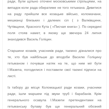
ради, були щільно оточені московськими стрільцями, на
випадок коли рада обиратиме не того гетьмана. Дивитися
на раду прийшли все козацьке військо, коломачани,
мешканці близьких і далеких сіл ( з Валківщини,
Чутівщини, Красного Кута ( «Писчая книга» ). По середині
поля стояв намет, в якому ще звечора 24 липня
знаходився Василь Голіцин.
Старшини козаків, учасників ради, таємно дізналися про
те, хто був найбільше до вподоби Василю Голіцину
гетьманом і почувши натяк на те, що ним міг бути
І.Мазепа, погодилися і поставили свої таємні підписи на
листі.
Із табору до місця Коломацької ради козаки, учасники
ради, ішли маршем під звуки труб і барабанів. Крім
генерального осавула І.Мазепи претендентами на
гетьманську булаву був ще генеральний обозний