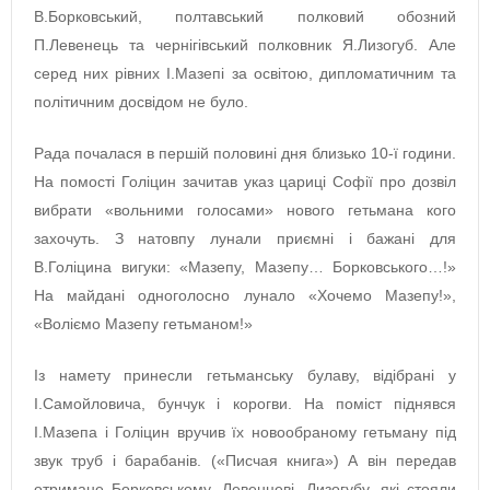
В.Борковський, полтавський полковий обозний
П.Левенець та чернігівський полковник Я.Лизогуб. Але
серед них рівних І.Мазепі за освітою, дипломатичним та
політичним досвідом не було.
Рада почалася в першій половині дня близько 10-ї години.
На помості Голіцин зачитав указ цариці Софії про дозвіл
вибрати «вольними голосами» нового гетьмана кого
захочуть. З натовпу лунали приємні і бажані для
В.Голіцина вигуки: «Мазепу, Мазепу… Борковського…!»
На майдані одноголосно лунало «Хочемо Мазепу!»,
«Воліємо Мазепу гетьманом!»
Із намету принесли гетьманську булаву, відібрані у
І.Самойловича, бунчук і корогви. На поміст піднявся
І.Мазепа і Голіцин вручив їх новообраному гетьману під
звук труб і барабанів. («Писчая книга») А він передав
отримане Борковському, Левенцеві, Лизогубу, які стояли