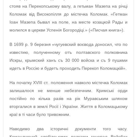
стояв на Перекопському валу, а гетьман Мазепа на річці
Коломак від Високопілля до містечка Коломак. «Гетман
Іоан Мазепа бывал на поле, на месте козацкой Рады и
молился в церкви Успенія Богородіці.» («Писчая книга»).
В 1699 р. 9 березня «чугуевский воєвода доносил, что по
известию, полученному отъ полтавского полковника
Искры, крымский ханъ съ 30 000 войска и съ 9 пушкми
идетъ в Россію и будетъ проходить Перекоп Коломацкій».
На початку XVIII ст.. положення навколо містечка Коломак
залишалося не менше небезпечним. Кримські орди
постійно по кілька разів на рік Муравським шляхом
вторгалися в землі Росії і України. Життя в Коломацькому
краї в ті часи було тривожним.
Наводимо два історичні документи того часу.
Командуючий слобідськими полками генерал Вейсбах