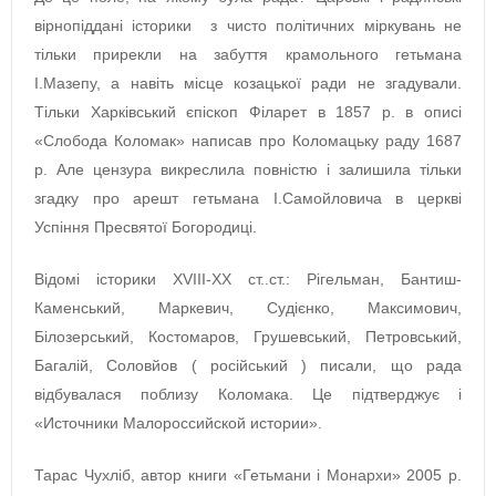
вірнопіддані історики з чисто політичних міркувань не
тільки прирекли на забуття крамольного гетьмана
І.Мазепу, а навіть місце козацької ради не згадували.
Тільки Харківський єпіскоп Філарет в 1857 р. в описі
«Слобода Коломак» написав про Коломацьку раду 1687
р. Але цензура викреслила повністю і залишила тільки
згадку про арешт гетьмана І.Самойловича в церкві
Успіння Пресвятої Богородиці.
Відомі історики XVIII-XX ст..ст.: Рігельман, Бантиш-
Каменський, Маркевич, Судієнко, Максимович,
Білозерський, Костомаров, Грушевський, Петровський,
Багалій, Соловйов ( російський ) писали, що рада
відбувалася поблизу Коломака. Це підтверджує і
«Источники Малороссийской истории».
Тарас Чухліб, автор книги «Гетьмани і Монархи» 2005 р.