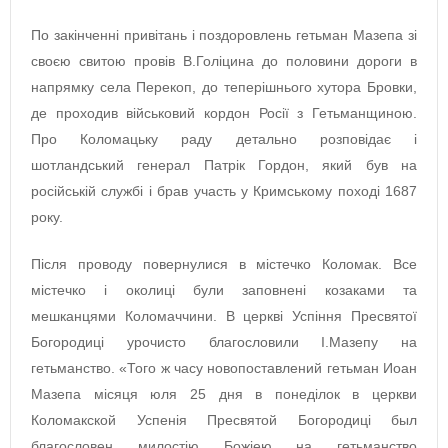
По закінченні привітань і поздоровлень гетьман Мазепа зі
своєю свитою провів В.Голіцина до половини дороги в
напрямку села Перекоп, до теперішнього хутора Бровки,
де проходив військовий кордон Росії з Гетьманщиною.
Про Коломацьку раду детально розповідає і
шотландський генерал Патрік Гордон, який був на
російській службі і брав участь у Кримському поході 1687
року.
Після проводу повернулися в містечко Коломак. Все
містечко і околиці були заповнені козаками та
мешканцями Коломаччини. В церкві Успіння Пресвятої
Богородиці урочисто благословили І.Мазепу на
гетьманство. «Того ж часу новопоставлений гетьман Иоан
Мазепа місяця юля 25 дня в понеділок в церкви
Коломакской Успенія Пресвятой Богородиці был
благословен милостію Божіею на гетьманство