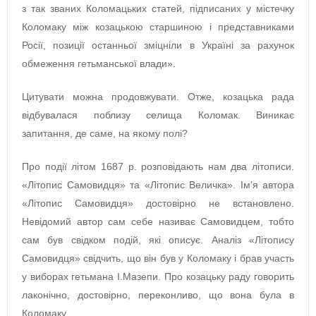
з так званих Коломацьких статей, підписаних у містечку
Коломаку між козацькою старшиною і представниками
Росії, позиції останньої зміцніли в Україні за рахунок
обмеження гетьманської влади».
Цитувати можна продовжувати. Отже, козацька рада
відбувалася поблизу селища Коломак. Виникає
запитання, де саме, на якому полі?
Про події літом 1687 р. розповідають нам два літописи.
«Літопис Самовидця» та «Літопис Величка». Ім’я автора
«Літопис Самовидця» достовірно не встановлено.
Невідомий автор сам себе називає Самовидцем, тобто
сам був свідком подій, які описує. Аналіз «Літопису
Самовидця» свідчить, що він був у Коломаку і брав участь
у виборах гетьмана І.Мазепи. Про козацьку раду говорить
лаконічно, достовірно, переконливо, що вона була в
Коломаку.