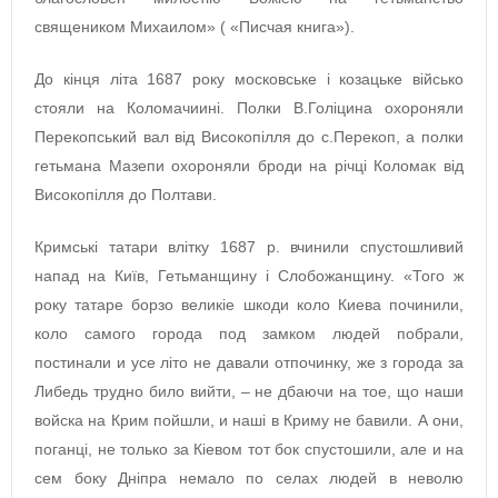
священиком Михаилом» ( «Писчая книга»).
До кінця літа 1687 року московське і козацьке військо
стояли на Коломачиині. Полки В.Голіцина охороняли
Перекопський вал від Високопілля до с.Перекоп, а полки
гетьмана Мазепи охороняли броди на річці Коломак від
Високопілля до Полтави.
Кримські татари влітку 1687 р. вчинили спустошливий
напад на Київ, Гетьманщину і Слобожанщину. «Того ж
року татаре борзо великіе шкоди коло Киева починили,
коло самого города под замком людей побрали,
постинали и усе літо не давали отпочинку, же з города за
Либедь трудно било вийти, – не дбаючи на тое, що наши
войска на Крим пойшли, и наші в Криму не бавили. А они,
поганці, не только за Кіевом тот бок спустошили, але и на
сем боку Дніпра немало по селах людей в неволю