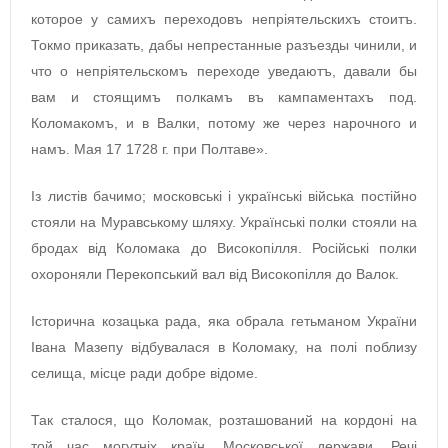
которое у самихъ переходовъ непріятельскихъ стоитъ.
Токмо приказать, дабы непрестанные разъезды чинили, и
что о непріятельскомъ переходе уведаютъ, давали бы
вам и стоящимъ полкамъ въ кампаментахъ под.
Коломакомъ, и в Валки, потому же через нарочного и
намъ. Мая 17 1728 г. при Полтаве».
Із листів бачимо; московські і українські війська постійно
стояли на Муравському шляху. Українські полки стояли на
бродах від Коломака до Високопілля. Російські полки
охороняли Перекопський вал від Високопілля до Валок.
Історична козацька рада, яка обрала гетьманом України
Івана Мазепу відбувалася в Коломаку, на полі поблизу
селища, місце ради добре відоме.
Так сталося, що Коломак, розташований на кордоні на
той час могутніх країн, Московської держави, Речі