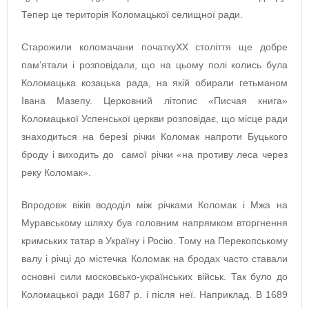
Тепер це територія Коломацької селищної ради.
Старожили коломачани початкуХХ століття ще добре
пам’ятали і розповідали, що на цьому полі колись була
Коломацька козацька рада, на якій обирали гетьманом
Івана Мазепу. Церковний літопис «Писчая книга»
Коломацької Успенської церкви розповідає, що місце ради
знаходиться на березі річки Коломак напроти Буцького
броду і виходить до самої річки «на противу леса через
реку Коломак».
Впродовж віків вододіл між річками Коломак і Мжа на
Муравському шляху був головним напрямком вторгнення
кримських татар в Україну і Росію. Тому на Перекопському
валу і річці до містечка Коломак на бродах часто ставали
основні сили московсько-українських військ. Так було до
Коломацької ради 1687 р. і після неї. Наприклад. В 1689