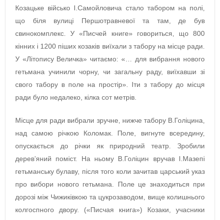
Козацьке військо І.Самойловича стало табором на полі,
що біля вулиці Першотравневої та там, де був
свинокомплекс. У «Писчей книге» говориться, що 800
кінних і 1200 піших козаків виїхали з табору на місце ради.
У «Літопису Величка» читаємо: «… для вибрання нового
гетьмана учинили чорну, чи загальну раду, виїхавши зі
свого табору в поле на простір». Іти з табору до місця
ради було недалеко, кілка сот метрів.
Місце для ради вибрали зручне, нижче табору В.Голіцина,
над самою річкою Коломак. Поле, вигнуте всередину,
опускається до річки як природний театр. Зробили
дерев’яний поміст. На ньому В.Голіцин вручав І.Мазепі
гетьманську булаву, після того коли зачитав царський указ
про вибори нового гетьмана. Поле це знаходиться при
дорозі між Чижиківкою та цукрозаводом, вище колишнього
колгоспного двору. («Писчая книга») Козаки, учасники