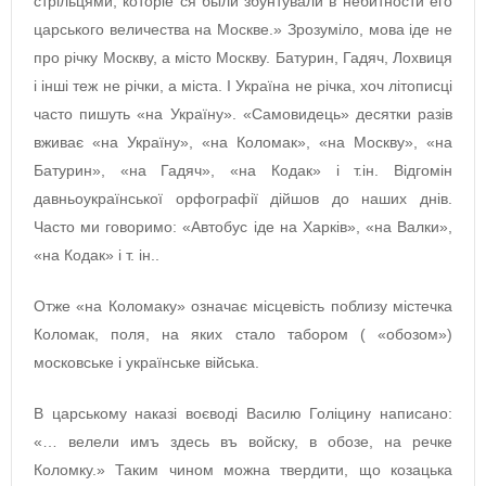
стрільцями, которіе ся были збунтували в небитности его
царського величества на Москве.» Зрозуміло, мова іде не
про річку Москву, а місто Москву. Батурин, Гадяч, Лохвиця
і інші теж не річки, а міста. І Україна не річка, хоч літописці
часто пишуть «на Україну». «Самовидець» десятки разів
вживає «на Україну», «на Коломак», «на Москву», «на
Батурин», «на Гадяч», «на Кодак» і т.ін. Відгомін
давньоукраїнської орфографії дійшов до наших днів.
Часто ми говоримо: «Автобус іде на Харків», «на Валки»,
«на Кодак» і т. ін..
Отже «на Коломаку» означає місцевість поблизу містечка
Коломак, поля, на яких стало табором ( «обозом»)
московське і українське війська.
В царському наказі воєводі Василю Голіцину написано:
«… велели имъ здесь въ войску, в обозе, на речке
Коломку.» Таким чином можна твердити, що козацька