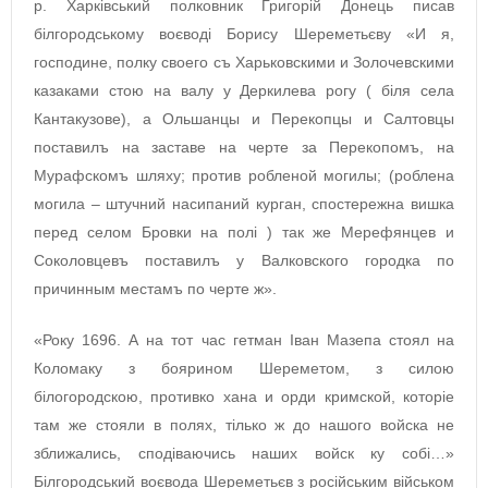
р. Харківський полковник Григорій Донець писав
білгородському воєводі Борису Шереметьєву «И я,
господине, полку своего съ Харьковскими и Золочевскими
казаками стою на валу у Деркилева рогу ( біля села
Кантакузове), а Ольшанцы и Перекопцы и Салтовцы
поставилъ на заставе на черте за Перекопомъ, на
Мурафскомъ шляху; против робленой могилы; (роблена
могила – штучний насипаний курган, спостережна вишка
перед селом Бровки на полі ) так же Мерефянцев и
Соколовцевъ поставилъ у Валковского городка по
причинным местамъ по черте ж».
«Року 1696. А на тот час гетман Іван Мазепа стоял на
Коломаку з боярином Шереметом, з силою
білогородскою, противко хана и орди кримской, которіе
там же стояли в полях, тілько ж до нашого войска не
зближались, сподіваючись наших войск ку собі…»
Білгородський воєвода Шереметьєв з російським військом