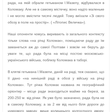
рада, на якій обрали гетьманом І.Мазепу, відбувалася в
Коломаку. Але не в самому містечку, воно надто маленьке
і не могло вмістити тисячі людей. Тому виїхали «Зі свого
обозу в поле на простір». ( «Літопис Величка»).
Наші опоненти чомусь виривають із загального контексту
тільки слова «на річці Коломак», поміщаючи раду де їм
заманеться аж до самої Полтави і зовсім не беруть до
уваги те, що рада була на місці постою московсько-
українського війська, поблизу Коломака в таборі.
В клятві гетьмана І.Мазепи, даній на раді, теж сказано, що
її дано «на нинішній раді в обозі у війську на річці
Коломак». Тут річка Коломак названа як географічний
орієнтир – місце ради знаходиться майже на березі, за
200-250 м. від річки. Як уже було зазначено, рада була не
в самому Коломаку, а за 2 км від нього біля дороги до
цукрового заводу, вище колишнього колгоспного двору.