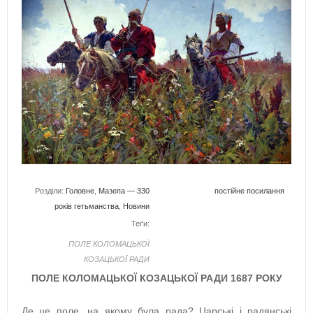
Розділи:
Головне
,
Мазепа — 330
постійне посилання
років гетьманства
,
Новини
Теґи:
ПОЛЕ КОЛОМАЦЬКОЇ
КОЗАЦЬКОЇ РАДИ
ПОЛЕ КОЛОМАЦЬКОЇ КОЗАЦЬКОЇ РАДИ 1687 РОКУ
Де це поле, на якому була рада? Царські і радянські