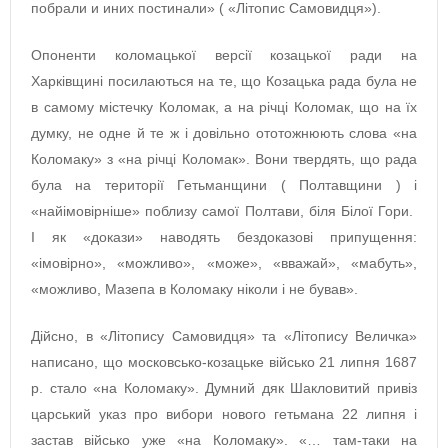
побрали и иних постинали» ( «Літопис Самовидця»).
Опоненти коломацької версії козацької ради на
Харківщині посилаються на те, що Козацька рада була не
в самому містечку Коломак, а на річці Коломак, що на їх
думку, не одне й те ж і довільно ототожнюють слова «на
Коломаку» з «на річці Коломак». Вони твердять, що рада
була на території Гетьманщини ( Полтавщини ) і
«найімовірніше» поблизу самої Полтави, біля Білої Гори.
І як «докази» наводять бездоказові припущення:
«імовірно», «можливо», «може», «вважай», «мабуть»,
«можливо, Мазепа в Коломаку ніколи і не бував».
Дійсно, в «Літопису Самовидця» та «Літопису Величка»
написано, що московсько-козацьке військо 21 липня 1687
р. стало «на Коломаку». Думний дяк Шакловитий привіз
царський указ про вибори нового гетьмана 22 липня і
застав військо уже «на Коломаку». «… там-таки на