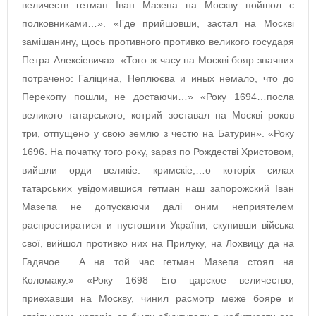
величеств гетман Іван Мазепа на Москву пойшол с
полковниками…». «Где прийшовши, застал на Москві
замішанину, щось противного противко великого государя
Петра Алексіевича». «Того ж часу на Москві бояр значних
потрачено: Галіцина, Неплюєва и иных немало, что до
Перекопу пошли, не достаючи…» «Року 1694…посла
великого татарського, котрий зоставал на Москві роков
три, отпущено у свою землю з честю на Батурин». «Року
1696. На початку того року, зараз по Рождестві Христовом,
вийшли орди великіе: кримскіе,…о которіх силах
татарських увідомившися гетман наш запорожский Іван
Мазепа не допускаючи далі оним неприятелем
распростиратися и пустошити України, скупивши війська
свої, вийшол противко них на Прилуку, на Лохвицу да на
Гадячое… А на той час гетман Мазепа стоял на
Коломаку.» «Року 1698 Его царское величество,
приехавши на Москву, чинил расмотр меже бояре и