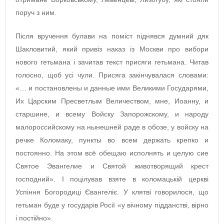
поруч з ним.
Після вручення булави на поміст піднявся думний дяк
Шакловитий, який привіз наказ із Москви про вибори
нового гетьмана і зачитав текст присяги гетьмана. Читав
голосно, щоб усі чули. Присяга закінчувалася словами:
«… и постановлены и данные ими Великими Государями,
Их Царским Пресветлым Величеством, мне, Иоанну, и
старшине, и всему Войску Запорожскому, и народу
малороссийскому на нынешней раде в обозе, у войску на
речке Коломаку, пункты во всем держать крепко и
постоянно. На этом всё обещаю исполнять и целую сие
Святое Эвангелие и Святой животворящий крест
господний». І поцілував взяте в коломацькій церкві
Успіння Богородиці Євангеліє. У клятві говорилося, що
гетьман буде у государів Росії «у вічному підданстві, вірно
і постійно».