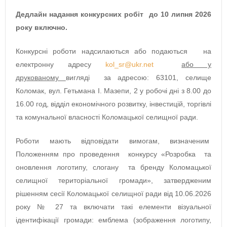
Дедлайн надання конкурсних робіт до 10 липня 2026
року включно.
Конкурсні роботи надсилаються або подаються
на
електронну адресу
kol_sr@ukr.net
або у
друкованому
вигляді за адресою: 63101, селище
Коломак, вул. Гетьмана І. Мазепи, 2 у робочі дні з 8.00 до
16.00 год, відділ економічного розвитку, інвестицій, торгівлі
та комунальної власності Коломацької селищної ради.
Роботи мають відповідати вимогам, визначеним
Положенням про проведення конкурсу «Розробка та
оновлення логотипу, слогану та бренду Коломацької
селищної територіальної громади», затвердженим
рішенням сесії Коломацької селищної ради від 10.06.2026
року № 27 та включати такі елементи візуальної
ідентифікації громади: емблема (зображення логотипу,