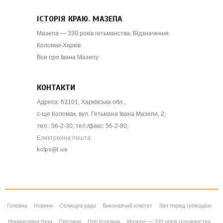
ІСТОРІЯ КРАЮ. МАЗЕПА
Мазепа — 330 років гетьманства. Відзначення.
Коломак-Харків
Все про Івана Мазепу
КОНТАКТИ
Адреса: 63101, Харківська обл.,
с-ще Коломак, вул. Гетьмана Івана Мазепи, 2;
тел.: 56-2-30; тел./факс: 56-2-80;
Електронна пошта:
Головна
Новини
Селищна рада
Виконавчий комітет
Звіт перед громадою
Нормативна база
Світлини
Про Коломак
Мазепа — 330 років гетьманства