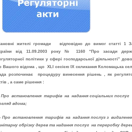
ановні жителі громади відповідно до вимог статті 1 З
країни від 11.09.2003 року № 1160 “Про засади держ
егуляторної політики у сфері господарської діяльності” дов
о Вашого відома , що Х
LI
сесією
ІХ скликання
Коломацька се
ада розпочинає процедуру винесення рішень , як регулят
ктів , а саме рішення :
–
Про встановлення тарифів на
надання соціальних послуг
огляд вдома;
–
Про встановлення тарифів на надання послуг з видаленн
анітарну обрізку дерев та надання послуг на переробку дере