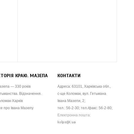
СТОРІЯ КРАЮ. МАЗЕПА
КОНТАКТИ
азепа — 330 років
Адреса: 63101, Харківська обл.,
тьманства. Відзначення.
с-ще Коломак, вул. Гетьмана
оломак-Харків
Івана Мазепи, 2;
се про Івана Мазепу
тел.: 56-2-30; тел./факс: 56-2-80;
Електронна пошта: