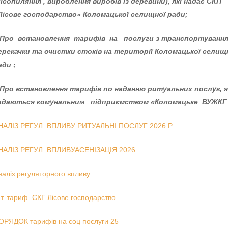
лісопиляння , вироблення виробів із деревини), які надає СКП
Лісове господарство» Коломацької селищної ради;
Про встановлення тарифів
на
послуги з транспортування
ерекачки та очистки стоків на території Коломацької селищ
ади ;
 Про встановлення тарифів по наданню ритуальних послуг
, 
адаються
комунальним
підприємством
«Коломацьк
е
ВУЖК
НАЛIЗ РЕГУЛ. ВПЛИВУ РИТУАЛЬНI ПОСЛУГ 2026 Р.
НАЛIЗ РЕГУЛ. ВПЛИВУАСЕНIЗАЦIЯ 2026
наліз регуляторного впливу
ат. тариф. СКГ Лісове господарство
ОРЯДОК тарифів на соц послуги 25