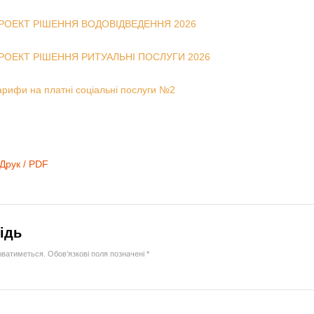
РОЕКТ РIШЕННЯ ВОДОВIДВЕДЕННЯ 2026
РОЕКТ РIШЕННЯ РИТУАЛЬНI ПОСЛУГИ 2026
арифи на платні соціальні послуги №2
Друк / PDF
ідь
юватиметься.
Обов’язкові поля позначені
*