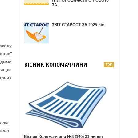
ГРИГОРОВИЧА ПРО РОБОТУ
ЗА…
ЗВІТ СТАРОСТ ЗА 2025 рік
акону
авної
одимо
ВІСНИК КОЛОМАЧЧИНИ
лищна
орних
я та
вини
Вісник Коломаччини №8 (140) 31 липня