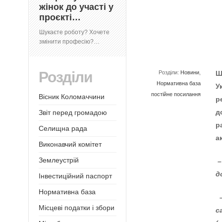
жінок до участі у
проєкті…
Шукаєте роботу? Хочете
змінити професію?…
Розділи
Розділи:
Новини
,
Ш
Нормативна база
У
постійне посилання
Вісник Коломаччини
р
д
Звіт перед громадою
р
Селищна рада
а
Виконавчий комітет
Землеустрій
д
Інвестиційний паспорт
Нормативна база
Місцеві податки і збори
с