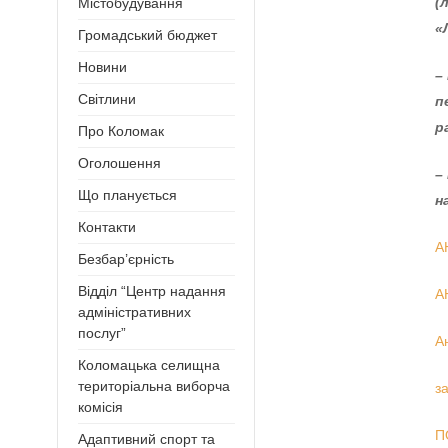
(
Містобудування
«
Громадський бюджет
Новини
–
Світлини
п
р
Про Коломак
Оголошення
–
Що планується
н
Контакти
А
Безбар’єрність
Відділ “Центр надання
А
адміністративних
послуг”
А
Коломацька селищна
територіальна виборча
з
комісія
П
Адаптивний спорт та