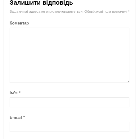
Залишити відповідь
Ваша e-mail адреса не оприлюднюватиметься.
Обов’язкові поля позначені
*
Коментар
Ім’я
*
E-mail
*