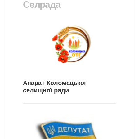
Селрада
Апарат Коломацької
селищної ради