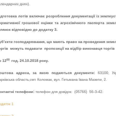
алендарних днях).
ідготовка лотів включає розроблення документації із землеу
ормативної грошової оцінки та агрохімічного паспорта земе
ілянок відповідно до додатку 3.
уб’єкти господарювання, що мають право на проведення земе
оргів можуть подавати пропозиції на відбір виконавця торгів
00
о 12
год. 24.10.2018 року.
оштова адреса, за якою подаються документи:
63100, Укр
арківська область,смт. Коломак, вул. Гетьмана Івана Мазепи, 2.
онтактні телефони:
телефон для довідок: (05766) 56-3-42.
одаток 1