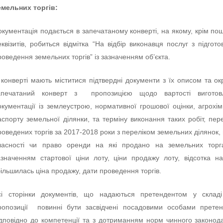
емельних торгів:
окументація подається в запечатаному конверті, на якому, крім по
еквізитів, робиться відмітка “На відбір виконавця послуг з підгото
роведення земельних торгів” із зазначенням об’єкта.
 конверті мають міститися підтвердні документи з їх описом та о
апечатаний конверт з пропозицією щодо вартості виготов
окументації із землеустрою, нормативної грошової оцінки, агрохім
аспорту земельної ділянки, та терміну виконання таких робіт, пер
роведених торгів за 2017-2018 роки з переліком земельних ділянок,
ласності чи право оренди на які продано на земельних тор
азначенням стартової ціни лоту, ціни продажу лоту, відсотка н
більшилась ціна продажу, дати проведення торгів.
сі сторінки документів, що надаються претендентом у складі
ропозиції повинні бути засвідчені посадовими особами прете
ідповідно до компетенції та з дотриманням норм чинного законод