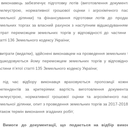
 виконавець забезпечує підготовку лотів (виготовлення документа
емлеустрою, нормативної грошової оцінки і агрохімічного па
емельної ділянки) та фінансування підготовки лотів до прод
емельних торгах за власний рахунок з наступним відшкодування
итрат переможцем земельних торгів у відповідності до частини 
татті 136 Земельного кодексу України;
 витрати (видатки), здійснені виконавцем на проведення земельних т
ідшкодовуються йому переможцем земельних торгів у відповідно
астини п’ятої статті 135 Земельного кодексу України;
 під час відбору виконавця враховуються пропозиції кожн
ретендентів за критеріями: вартість виготовлення документа
емлеустрою, нормативної грошової оцінки та агрохімічного па
емельної ділянки, опит з проведення земельних торгів за 2017-2018
 також термін виконання згаданих робіт;
. Вимоги до документації, що подається на відбір вико