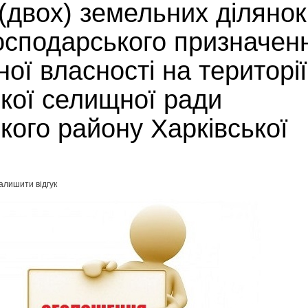
(двох) земельних ділянок
осподарського призначен
ої власності на території
кої селищної ради
ого району Харківської
алишити відгук