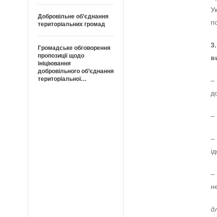
У
Добровільне об’єднання
п
територіальних громад
3
Громадське обговорення
пропозиції щодо
в
ініціювання
добровільного об’єднання
територіальної…
–
д
–
–
і
–
н
д