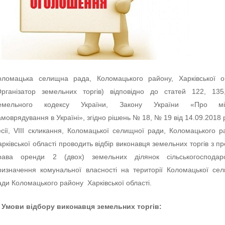
оломацька селищна рада, Коломацького району, Харківської о
Організатор земельних торгів) відповідно до статей 122, 13
емельного кодексу України, Закону України «Про мі
амоврядування в Україні», згідно рішень № 18, № 19 від 14.09.2018 
есії, VIII скликання, Коломацької селищної ради, Коломацького р
арківської області проводить відбір виконавця земельних торгів з п
рава оренди 2 (двох) земельних ділянок сільськогосподарс
ризначення комунальної власності на території Коломацької се
ади Коломацького району Харківської області.
. Умови відбору виконавця земельних торгів: