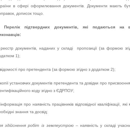
країни в сфері оформлювання документів. Документи мають бу
оправок, дописок тощо.
. Перелік підтвердних документів, які подаються на в
иконавців:
 реєстр документів, наданих у складі пропозиції (за формою зг
одатком 1);
 відомості про претендента (за формою згідно з додатком 2);
 копії установчих документів претендента та довідки про присвоєнн
дентифікаційного коду згідно з ЄДРПОУ;
 інформація про наявність працівників відповідної кваліфікації, які
еобхідні знання та досвід:
ля здійснення робіт із землеустрою
– наявність у складі учасн