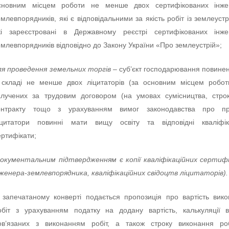
сновним місцем роботи не менше двох сертифікованих інжен
емлевпорядників, які є відповідальними за якість робіт із землеуст
кі зареєстровані в Державному реєстрі сертифікованих інжен
емлевпорядників відповідно до Закону України «Про землеустрій»;
ля проведення земельних торгів –
суб’єкт господарювання повине
 складі не менше двох ліцитаторів (за основним місцем робо
алучених за трудовим договором (на умовах сумісництва, стро
онтракту тощо з урахуванням вимог законодавства про пр
іцитатори повинні мати вищу освіту та відповідні кваліфіка
ертифікати;
окументальним підтвердженням є копії кваліфікаційних сертиф
нженера-землевпорядника, кваліфікаційних свідоцтв ліцитаторів)
 запечатаному конверті подається пропозиція про вартість вик
обіт з урахуванням податку на додану вартість, калькуляції в
ов’язаних з виконанням робіт, а також строку виконання роб