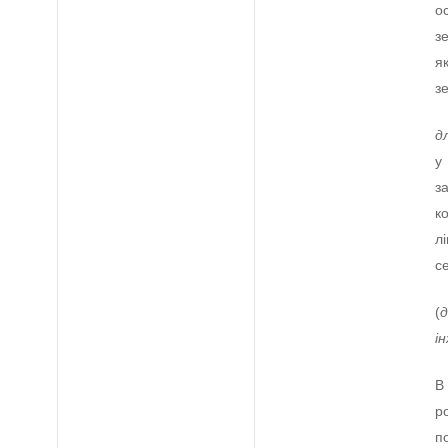
о
з
я
з
д
у
з
к
л
с
(
д
і
В
р
п