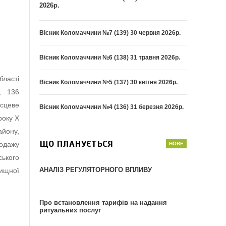
2026р.
Вісник Коломаччини №7 (139) 30 червня 2026р.
Вісник Коломаччини №6 (138) 31 травня 2026р.
бласті
Вісник Коломаччини №5 (137) 30 квітня 2026р.
5, 136
сцеве
Вісник Коломаччини №4 (136) 31 березня 2026р.
року X
айону,
ЩО ПЛАНУЄТЬСЯ
родажу
ького
АНАЛІЗ РЕГУЛЯТОРНОГО ВПЛИВУ
лищної
Про встановлення тарифів на надання
ритуальних послуг