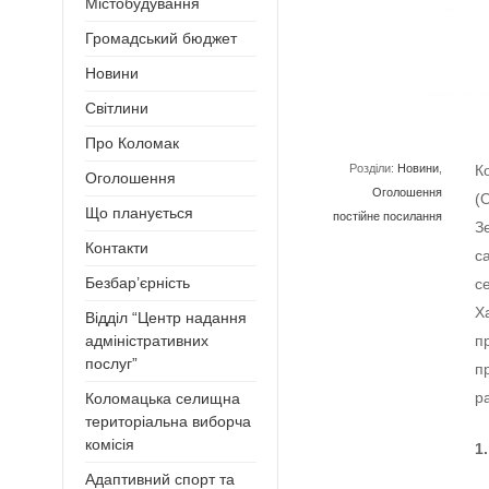
Містобудування
Громадський бюджет
Новини
Світлини
Про Коломак
Розділи:
Новини
,
К
Оголошення
Оголошення
(
Що планується
постійне посилання
З
Контакти
с
Безбар’єрність
с
Х
Відділ “Центр надання
п
адміністративних
послуг”
п
р
Коломацька селищна
територіальна виборча
комісія
1
Адаптивний спорт та