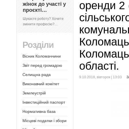
оренди 2 
жінок до участі у
проєкті…
сільськог
Шукаєте роботу? Хочете
змінити професію?…
комунальн
Коломаць
Розділи
Коломацьк
Вісник Коломаччини
області.
Звіт перед громадою
Селищна рада
9.10.2018, вівторок | 13:03
З
Виконавчий комітет
Землеустрій
Інвестиційний паспорт
Нормативна база
Місцеві податки і збори