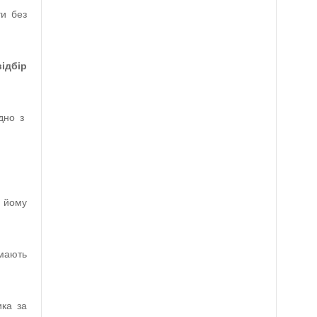
ти без
ідбір
ідно з
я йому
 мають
ика за