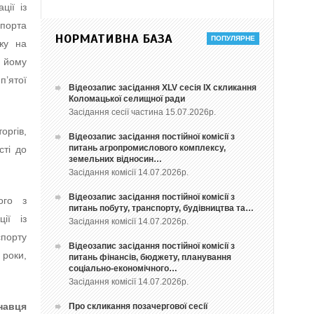
ції із
спорта
НОРМАТИВНА БАЗА
ажу на
м йому
п’ятої
Відеозапис засідання ХLV сесія ІХ скликання
Коломацької селищної ради
Засідання сесії частина 15.07.2026р.
оргів,
Відеозапис засідання постійної комісії з
питань агропромислового комплексу,
сті до
земельних відносин…
Засідання комісії 14.07.2026р.
Відеозапис засідання постійної комісії з
ого з
питань побуту, транспорту, будівництва та…
ції із
Засідання комісії 14.07.2026р.
спорту
Відеозапис засідання постійної комісії з
 роки,
питань фінансів, бюджету, планування
соціально-економічного…
Засідання комісії 14.07.2026р.
навця
Про скликання позачергової сесії