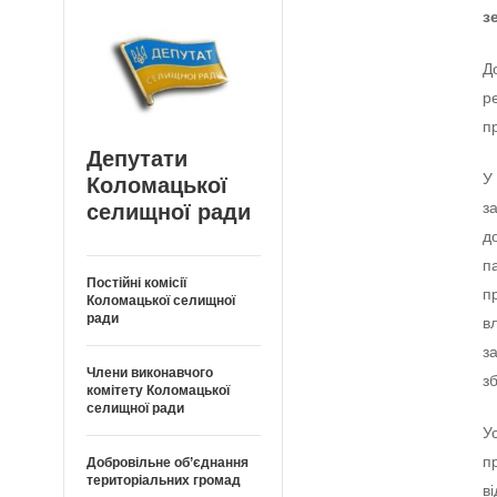
з
Д
р
п
Депутати
У
Коломацької
з
селищної ради
д
п
Постійні комісії
п
Коломацької селищної
ради
в
з
Члени виконавчого
з
комітету Коломацької
селищної ради
У
п
Добровільне об’єднання
територіальних громад
в