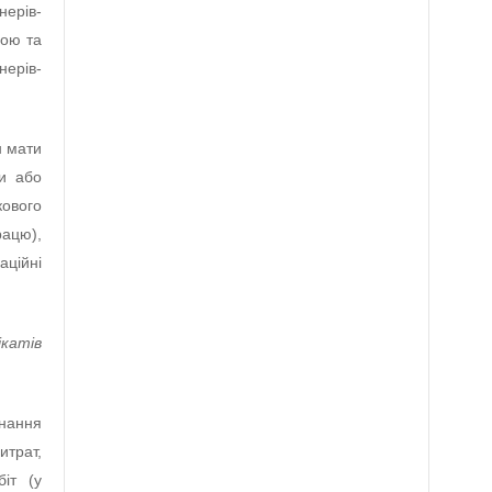
ерів-
рою та
ерів-
н мати
ти або
кового
ацю),
ційні
ікатів
.
онання
итрат,
іт (у