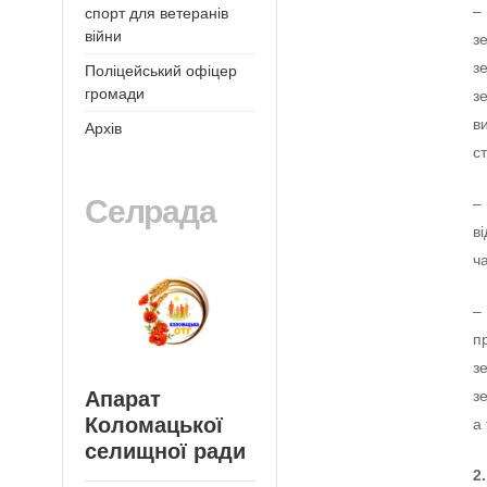
–
спорт для ветеранів
війни
з
з
Поліцейський офіцер
громади
з
в
Архів
с
Селрада
–
в
ч
–
п
з
з
Апарат
Коломацької
а
селищної ради
2