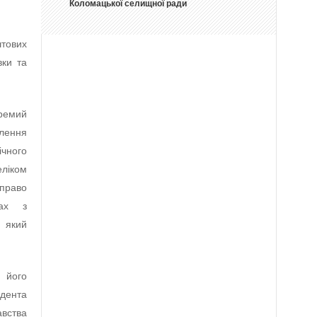
Коломацької селищної ради
штових
вки та
кремий
лення
ічного
еліком
 право
гах з
а який
 його
ндента
авства