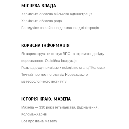
МІСЦЕВА ВЛАДА
Харківська обласна військова адміністрація
Харківська обласна рада
Богодухівська районна державна адміністрація
КОРИСНА ІНФОРМАЦІЯ
Як зареєструвати статус ВПО та отримати довідку
переселенця. Офіційна інструкція
Розклад руху приміських поїздів по станції Коломак
Точний прогноз погоди від Норвежського
метеорологічного інституту
ІСТОРІЯ КРАЮ. МАЗЕПА
Мазепа — 330 років гетьманства. Відзначення.
Коломак-Харків
Все про Івана Мазепу