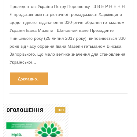
Президентові України Петру Порошенку З В Е Р Н Е Н Н
Я представників патріотичної громадськості Харківщини
щодо гідного відзначення 330-річчя обрання гетьманом
України Івана Мазепи Шановний пане Президенте
Нинішнього року (25 липня 2017 року) виповнюється 330
років від часу обрання Івана Мазепи гетьманом Війська
Запорізького, що мало велике значення для становлення
Української…
Докладно...
ОГОЛОШЕННЯ