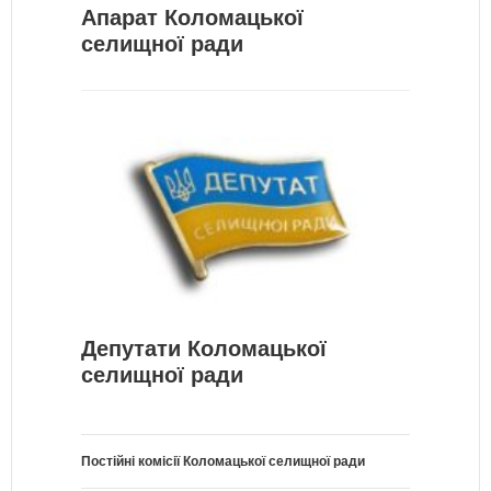
Апарат Коломацької
селищної ради
Депутати Коломацької
селищної ради
Постійні комісії Коломацької селищної ради