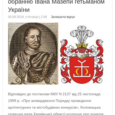
обранню Івана Мазепи гетьманом
України
30.09.2016, п’ятниця | 2:48
Залишити відгук
Відповідно до постанови КМУ N 2137 від 25 листопада
1999 р. «Про затвердження Порядку проведення
архітектурних та містобудівних конкурсів», Коломацька
селищна рада Харківської області оголошує про початок