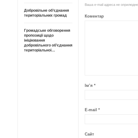
Ваша e-mail адреса не оприлюдн
Добровільне об’єднання
територіальних громад
Коментар
Громадське обговорення
пропозиції щодо
ініціювання
добровільного об’єднання
територіальної…
Ім’я
*
E-mail
*
Сайт