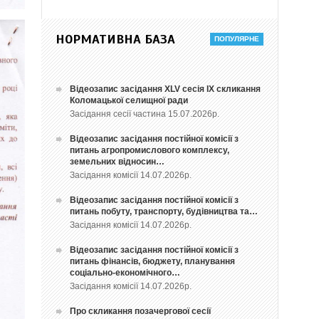
НОРМАТИВНА БАЗА
Відеозапис засідання ХLV сесія ІХ скликання
Коломацької селищної ради
Засідання сесії частина 15.07.2026р.
Відеозапис засідання постійної комісії з
питань агропромислового комплексу,
земельних відносин…
Засідання комісії 14.07.2026р.
Відеозапис засідання постійної комісії з
питань побуту, транспорту, будівництва та…
Засідання комісії 14.07.2026р.
Відеозапис засідання постійної комісії з
питань фінансів, бюджету, планування
соціально-економічного…
Засідання комісії 14.07.2026р.
Про скликання позачергової сесії