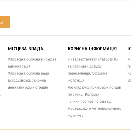
МІСЦЕВА ВЛАДА
КОРИСНА ІНФОРМАЦІЯ
І
Харківська обласна військова
Як зареєструвати статус ВПО
М
адміністрація
та отримати довідку
ге
Харківська обласна рада
переселенця. Офіційна
К
Богодухівська районна
інструкція
В
державна адміністрація
Розклад руху приміських поїздів
а
по станції Коломак
Точний прогноз погоди від
Норвежського метеорологічного
інституту