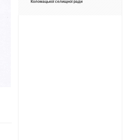
Коломацької селищної ради