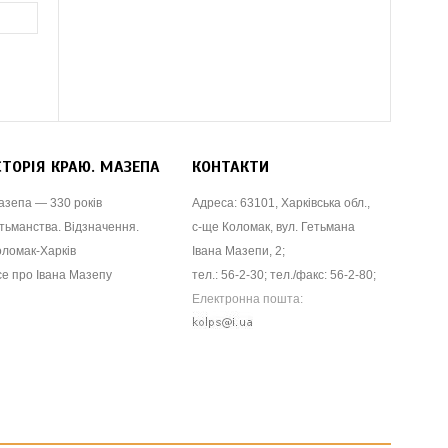
СТОРІЯ КРАЮ. МАЗЕПА
КОНТАКТИ
азепа — 330 років
Адреса: 63101, Харківська обл.,
тьманства. Відзначення.
с-ще Коломак, вул. Гетьмана
оломак-Харків
Івана Мазепи, 2;
се про Івана Мазепу
тел.: 56-2-30; тел./факс: 56-2-80;
Електронна пошта: