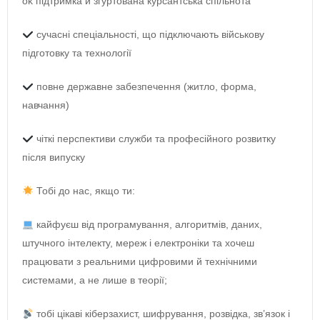
ok підтримка й згуртована курсантська спільнота
сучасні спеціальності, що підключають військову
підготовку та технології
повне державне забезпечення (житло, форма,
навчання)
чіткі перспективи служби та професійного розвитку
після випуску
Тобі до нас, якщо ти:
кайфуєш від програмування, алгоритмів, даних,
штучного інтелекту, мереж і електроніки та хочеш
працювати з реальними цифровими й технічними
системами, а не лише в теорії;
тобі цікаві кіберзахист, шифрування, розвідка, зв’язок і