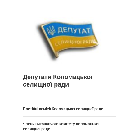
Депутати Коломацької
селищної ради
Постійні комісії Коломацької селищної ради
Члени виконавчого комітету Коломацької
селищної ради