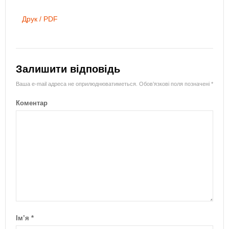
Друк / PDF
Залишити відповідь
Ваша e-mail адреса не оприлюднюватиметься.
Обов’язкові поля позначені
*
Коментар
Ім’я
*