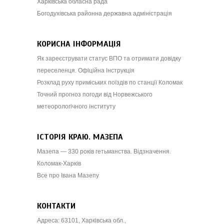
Харківська обласна рада
Богодухівська районна державна адміністрація
КОРИСНА ІНФОРМАЦІЯ
Як зареєструвати статус ВПО та отримати довідку
переселенця. Офіційна інструкція
Розклад руху приміських поїздів по станції Коломак
Точний прогноз погоди від Норвежського
метеорологічного інституту
ІСТОРІЯ КРАЮ. МАЗЕПА
Мазепа — 330 років гетьманства. Відзначення.
Коломак-Харків
Все про Івана Мазепу
КОНТАКТИ
Адреса: 63101, Харківська обл.,