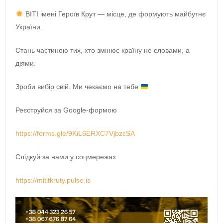
ВІТІ імені Героїв Крут — місце, де формують майбутнє
України.
Стань частиною тих, хто змінює країну не словами, а
діями.
Зроби вибір свій. Ми чекаємо на тебе
Реєструйся за Google-формою
https://forms.gle/9KiL6ERXC7VjbzcSA
Слідкуй за нами у соцмережах
https://mititkruty.pulse.is