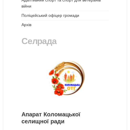
Адаптивний спорт та спорт для ветеранів
війни
Поліцейський офіцер громади
Архів
Селрада
Апарат Коломацької
селищної ради