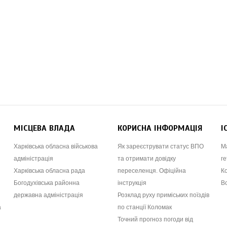
МІСЦЕВА ВЛАДА
КОРИСНА ІНФОРМАЦІЯ
І
Харківська обласна військова
Як зареєструвати статус ВПО
М
адміністрація
та отримати довідку
ге
Харківська обласна рада
переселенця. Офіційна
К
Богодухівська районна
інструкція
В
державна адміністрація
Розклад руху приміських поїздів
а
по станції Коломак
Точний прогноз погоди від