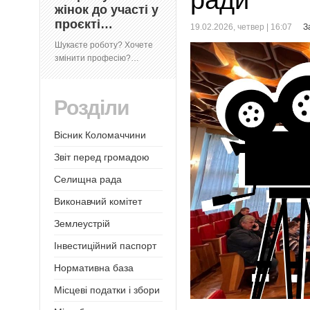
ради
жінок до участі у
проєкті…
19.02.2026, четвер | 16:07
З
Шукаєте роботу? Хочете
змінити професію?…
Розділи
Вісник Коломаччини
Звіт перед громадою
Селищна рада
Виконавчий комітет
Землеустрій
Інвестиційний паспорт
Нормативна база
Місцеві податки і збори