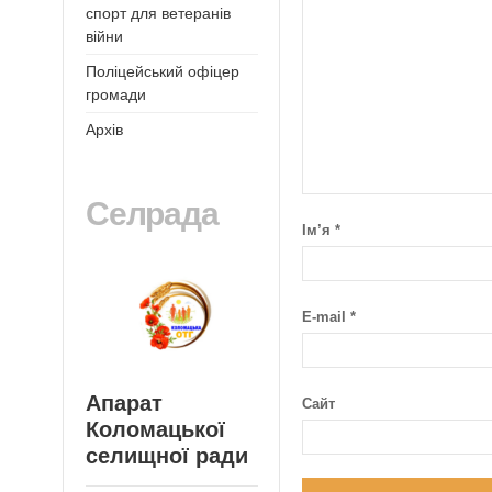
спорт для ветеранів
війни
Поліцейський офіцер
громади
Архів
Селрада
Ім’я
*
E-mail
*
Апарат
Сайт
Коломацької
селищної ради