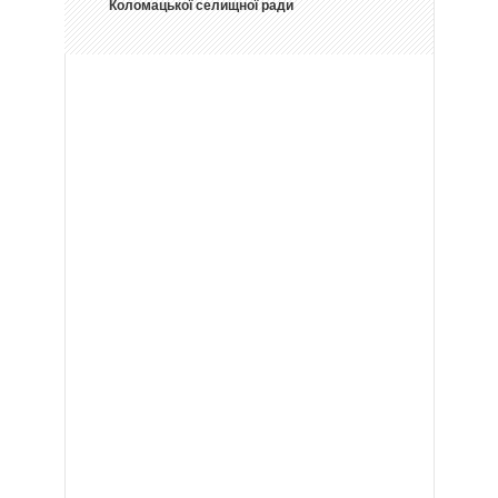
Коломацької селищної ради