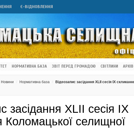
НЕННЯ
Є-ВІДНОВЛЕННЯ
ТЕТ
НОРМАТИВНА БАЗА
ЗВІТ ПЕРЕД ГРОМАДОЮ
СВІТЛИНИ
АРХІВ
Новини
Нормативна база
Відеозапис засідання ХLII сесія ІХ скликанн
с засідання ХLII сесія ІХ
я Коломацької селищної