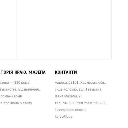
СТОРІЯ КРАЮ. МАЗЕПА
КОНТАКТИ
азепа — 330 років
Адреса: 63101, Харківська обл.,
тьманства. Відзначення.
с-ще Коломак, вул. Гетьмана
оломак-Харків
Івана Мазепи, 2;
се про Івана Мазепу
тел.: 56-2-30; тел./факс: 56-2-80;
Електронна пошта: