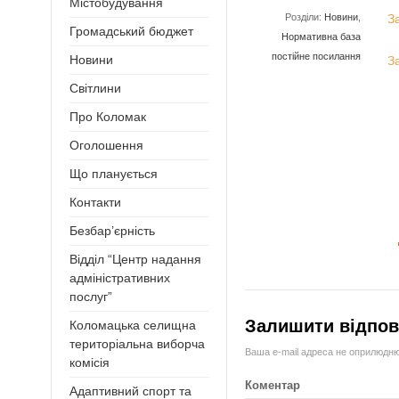
Містобудування
Розділи:
Новини
,
З
Громадський бюджет
Нормативна база
постійне посилання
Новини
З
Світлини
Про Коломак
Оголошення
Що планується
Контакти
Безбар’єрність
Відділ “Центр надання
адміністративних
послуг”
Залишити відпов
Коломацька селищна
територіальна виборча
Ваша e-mail адреса не оприлюдн
комісія
Коментар
Адаптивний спорт та