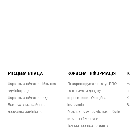
МІСЦЕВА ВЛАДА
КОРИСНА ІНФОРМАЦІЯ
І
Харківська обласна військова
Як зареєструвати статус ВПО
М
адміністрація
та отримати довідку
ге
Харківська обласна рада
переселенця. Офіційна
К
Богодухівська районна
інструкція
В
державна адміністрація
Розклад руху приміських поїздів
а
по станції Коломак
Точний прогноз погоди від