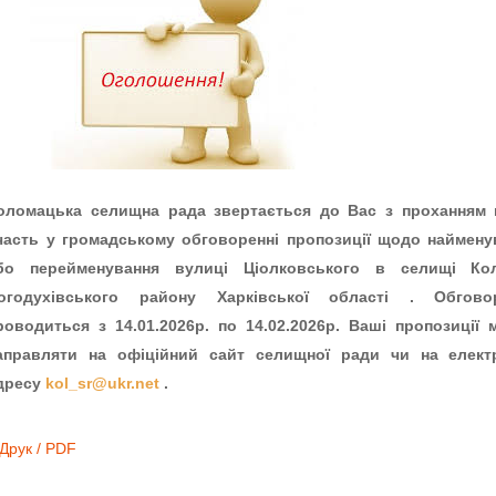
оломацька селищна рада звертається до Вас з проханням 
часть у громадському обговоренні пропозиції щодо наймену
бо перейменування вулиці Ціолковського в селищі Ко
огодухівського району Харківської області . Обгово
роводиться з 14.01.2026р. по 14.02.2026р. Ваші пропозиції 
аправляти на офіційний сайт селищної ради чи на елект
дресу
kol_sr@ukr.net
.
Друк / PDF