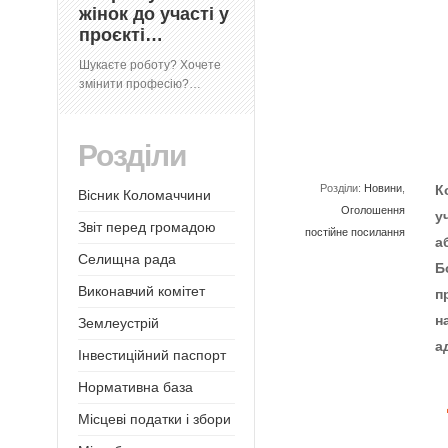
жінок до участі у
проєкті…
Шукаєте роботу? Хочете
змінити професію?…
Розділи
Розділи:
Новини
,
К
Вісник Коломаччини
Оголошення
у
Звіт перед громадою
постійне посилання
а
Селищна рада
Б
Виконавчий комітет
п
н
Землеустрій
а
Інвестиційний паспорт
Нормативна база
Місцеві податки і збори