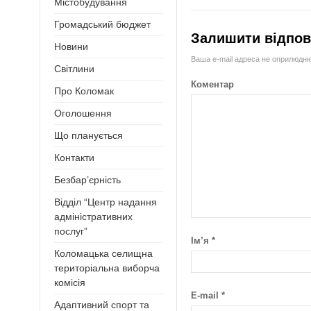
Містобудування
Громадський бюджет
Залишити відпов
Новини
Ваша e-mail адреса не оприлюдн
Світлини
Коментар
Про Коломак
Оголошення
Що планується
Контакти
Безбар’єрність
Відділ “Центр надання
адміністративних
послуг”
Ім’я
*
Коломацька селищна
територіальна виборча
комісія
E-mail
*
Адаптивний спорт та