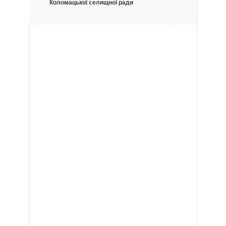
Коломацької селищної ради