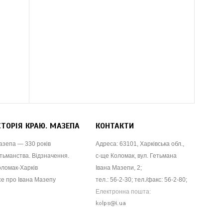
СТОРІЯ КРАЮ. МАЗЕПА
КОНТАКТИ
азепа — 330 років
Адреса: 63101, Харківська обл.,
тьманства. Відзначення.
с-ще Коломак, вул. Гетьмана
оломак-Харків
Івана Мазепи, 2;
се про Івана Мазепу
тел.: 56-2-30; тел./факс: 56-2-80;
Електронна пошта: