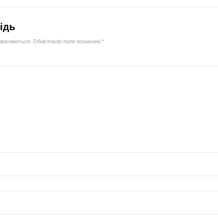
ідь
юватиметься.
Обов’язкові поля позначені
*