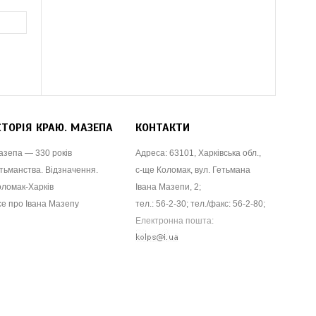
СТОРІЯ КРАЮ. МАЗЕПА
КОНТАКТИ
азепа — 330 років
Адреса: 63101, Харківська обл.,
тьманства. Відзначення.
с-ще Коломак, вул. Гетьмана
оломак-Харків
Івана Мазепи, 2;
се про Івана Мазепу
тел.: 56-2-30; тел./факс: 56-2-80;
Електронна пошта: