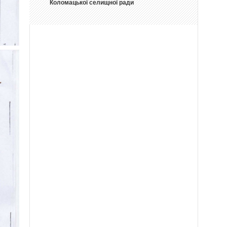
Коломацької селищної ради