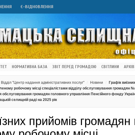
НЕННЯ
Є-ВІДНОВЛЕННЯ
ТЕТ
НОРМАТИВНА БАЗА
ЗВІТ ПЕРЕД ГРОМАДОЮ
СВІТЛИНИ
АРХІВ
Відділ "Центр надання адміністративних послуг"
Новини
Графік виїзни
леному робочому місці спеціалістами відділу обслуговування громадян №
ня обслуговування громадян головного управління Пенсійного фонду Украї
ацькій селищній раді на 2025 рік
їзних прийомів громадян
му робочому місці