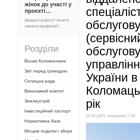
жінок до участі у
спеціаліс
проєкті…
Шукаєте роботу? Хочете
обслугов
змінити професію?…
(сервісни
Розділи
обслугов
управлін
Вісник Коломаччини
Звіт перед громадою
України в
Селищна рада
Коломацьк
Виконавчий комітет
рік
Землеустрій
Інвестиційний паспорт
26.05.2025, понеділок | 7:43
Нормативна база
Місцеві податки і збори