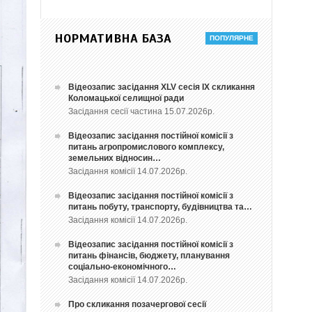
НОРМАТИВНА БАЗА
Відеозапис засідання ХLV сесія ІХ скликання
Коломацької селищної ради
Засідання сесії частина 15.07.2026р.
Відеозапис засідання постійної комісії з
питань агропромислового комплексу,
земельних відносин…
Засідання комісії 14.07.2026р.
Відеозапис засідання постійної комісії з
питань побуту, транспорту, будівництва та…
Засідання комісії 14.07.2026р.
Відеозапис засідання постійної комісії з
питань фінансів, бюджету, планування
соціально-економічного…
Засідання комісії 14.07.2026р.
Про скликання позачергової сесії