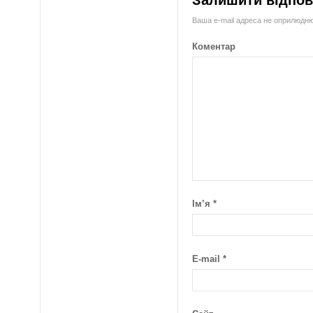
Ваша e-mail адреса не оприлюдн
Коментар
Ім’я
*
E-mail
*