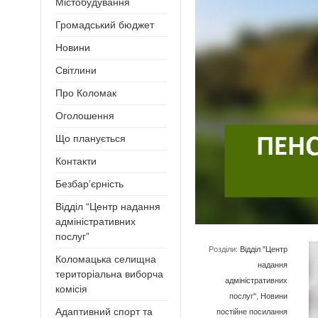
Містобудування
Громадський бюджет
Новини
Світлини
Про Коломак
Оголошення
Що планується
Контакти
Безбар’єрність
Відділ “Центр надання
адміністративних
послуг”
Розділи:
Відділ "Центр
Коломацька селищна
надання
територіальна виборча
адміністративних
комісія
послуг"
,
Новини
Адаптивний спорт та
постійне посилання