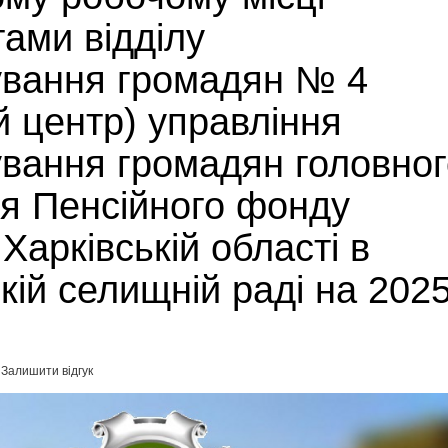
тами відділу
ування громадян № 4
й центр) управління
ування громадян головног
ня Пенсійного фонду
 Харківській області в
ій селищній раді на 202
Залишити відгук