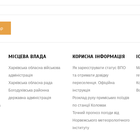
МІСЦЕВА ВЛАДА
КОРИСНА ІНФОРМАЦІЯ
І
Харківська обласна військова
Як зареєструвати статус ВПО
М
адміністрація
та отримати довідку
ге
Харківська обласна рада
переселенця. Офіційна
К
Богодухівська районна
інструкція
В
державна адміністрація
Розклад руху приміських поїздів
а
по станції Коломак
Точний прогноз погоди від
Норвежського метеорологічного
інституту