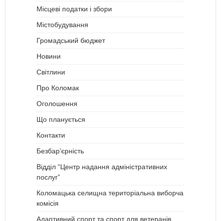
Місцеві податки і збори
Містобудування
Громадський бюджет
Новини
Світлини
Про Коломак
Оголошення
Що планується
Контакти
Безбар’єрність
Відділ “Центр надання адміністративних
послуг”
Коломацька селищна територіальна виборча
комісія
Адаптивний спорт та спорт для ветеранів