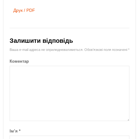
Друк / PDF
Залишити відповідь
Ваша e-mail адреса не оприлюднюватиметься.
Обов’язкові поля позначені
*
Коментар
Ім’я
*