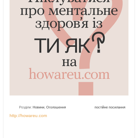
Розділи:
Новини
,
Оголошення
постійне посилання
http://howareu.com