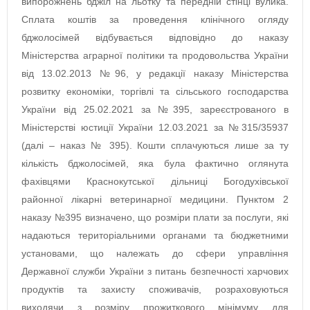
випорожнень бджіл на льотку та передній стінці вулика.
Сплата коштів за проведення клінічного огляду
бджолосімей відбувається відповідно до наказу
Міністерства аграрної політики та продовольства України
від 13.02.2013 №96, у редакції наказу Міністерства
розвитку економіки, торгівлі та сільського господарства
України від 25.02.2021 за №395, зареєстрованого в
Міністерстві юстиції України 12.03.2021 за №315/35937
(далі – наказ № 395). Кошти сплачуються лише за ту
кількість бджолосімей, яка була фактично оглянута
фахівцями Краснокутської дільниці Богодухівської
районної лікарні ветеринарної медицини. Пунктом 2
наказу №395 визначено, що розміри плати за послуги, які
надаються територіальними органами та бюджетними
установами, що належать до сфери управління
Державної служби України з питань безпечності харчових
продуктів та захисту споживачів, розраховуються
виходячи з розміру прожиткового мінімуму для