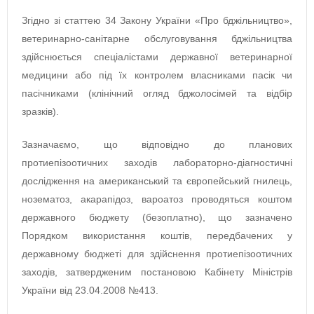
Згідно зі статтею 34 Закону України «Про бджільництво»,
ветеринарно-санітарне обслуговування бджільництва
здійснюється спеціалістами державної ветеринарної
медицини або під їх контролем власниками пасік чи
пасічниками (клінічний огляд бджолосімей та відбір
зразків).
Зазначаємо, що відповідно до планових
протиепізоотичних заходів лабораторно-діагностичні
дослідження на американський та європейський гнилець,
нозематоз, акарапідоз, вароатоз проводяться коштом
державного бюджету (безоплатно), що зазначено
Порядком використання коштів, передбачених у
державному бюджеті для здійснення протиепізоотичних
заходів, затвердженим постановою Кабінету Міністрів
України від 23.04.2008 №413.