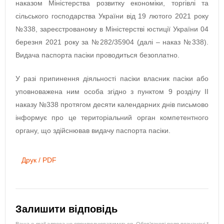
наказом Міністерства розвитку економіки, торгівлі та
сільського господарства України від 19 лютого 2021 року
№338, зареєстрованому в Міністерстві юстиції України 04
березня 2021 року за №282/35904 (далі – наказ №338).
Видача паспорта пасіки проводиться безоплатно.
У разі припинення діяльності пасіки власник пасіки або
уповноважена ним особа згідно з пунктом 9 розділу II
наказу №338 протягом десяти календарних днів письмово
інформує про це територіальний орган компетентного
органу, що здійснював видачу паспорта пасіки.
Друк / PDF
Залишити відповідь
Ваша e-mail адреса не оприлюднюватиметься.
Обов’язкові поля позначені
*