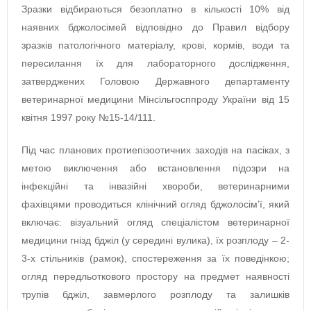
Зразки відбираються безоплатно в кількості 10% від
наявних бджолосімей відповідно до Правил відбору
зразків патологічного матеріалу, крові, кормів, води та
пересилання їх для лабораторного дослідження,
затверджених Головою Державного департаменту
ветеринарної медицини Мінсільгосппроду України від 15
квітня 1997 року №15-14/111.
Під час планових протиепізоотичних заходів на пасіках, з
метою виключення або встановлення підозри на
інфекційні та інвазійні хвороби, ветеринарними
фахівцями проводиться клінічний огляд бджолосім’ї, який
включає: візуальний огляд спеціалістом ветеринарної
медицини гнізд бджіл (у середині вулика), їх розплоду – 2-
3-х стільників (рамок), спостереження за їх поведінкою;
огляд передльоткового простору на предмет наявності
трупів бджіл, завмерлого розплоду та залишків