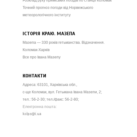
Розклад руху приміських поїздів по станції Коломак
Точний прогноз погоди від Норвежського
метеорологічного інституту
ІСТОРІЯ КРАЮ. МАЗЕПА
Мазепа — 330 років гетьманства. Відзначення.
Коломак-Харків
Все про Івана Мазепу
КОНТАКТИ
Адреса: 63101, Харківська обл.,
с-ще Коломак, вул. Гетьмана Івана Мазепи, 2;
тел.: 56-2-30; тел./факс: 56-2-80;
Електронна пошта: