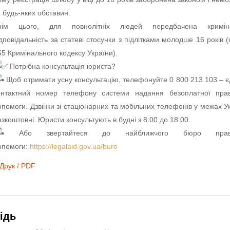
а будь-яких обставин.
рім цього, для повнолітніх людей передбачена кримін
ідповідальність за статеві стосунки з підлітками молодше 16 років (
55 Кримінального кодексу України).
Потрібна консультація юриста?
Щоб отримати усну консультацію, телефонуйте 0 800 213 103 – 
онтактний номер телефону системи надання безоплатної прав
опомоги. Дзвінки зі стаціонарних та мобільних телефонів у межах У
езкоштовні. Юристи консультують в будні з 8:00 до 18:00.
Або звертайтеся до найближчого бюро правн
опомоги:
https://legalaid.gov.ua/buro
Друк / PDF
ідь