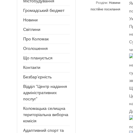
Містобудування
Розділи:
Новини
Я
постійне посилання
Громадський бюджет
п
Ук
Новини
П
Світлини
н
Про Коломак
С
Оголошення
ч
Що планується
н
Контакти
с
Безбар’єрність
з
Відділ “Центр надання
Щ
адміністративних
Ц
послуг”
н
Коломацька селищна
Д
територіальна виборча
комісія
п
Адаптивний спорт та