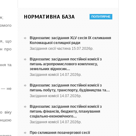
НОРМАТИВНА БАЗА
я;
хомого
Відеозапис засідання ХLV сесія ІХ скликання
ся, що
Коломацької селищної ради
Засідання сесії частина 15.07.2026р.
ин про
Відеозапис засідання постійної комісії з
питань агропромислового комплексу,
ння та
земельних відносин…
Засідання комісії 14.07.2026р.
Відеозапис засідання постійної комісії з
я — не
питань побуту, транспорту, будівництва та…
Засідання комісії 14.07.2026р.
Відеозапис засідання постійної комісії з
питань фінансів, бюджету, планування
о віку
соціально-економічного…
 іншою
Засідання комісії 14.07.2026р.
Про скликання позачергової сесії
ожлива