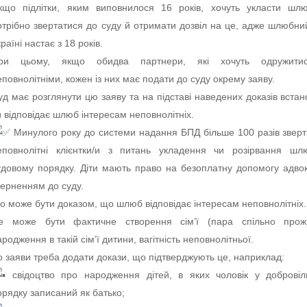
кщо підлітки, яким виповнилося 16 років, хочуть укласти шл
отрібно звертатися до суду й отримати дозвіл на це, адже шлюбний
раїні настає з 18 років.
ри цьому, якщо обидва партнери, які хочуть одружити
еповнолітніми, кожен із них має подати до суду окрему заяву.
уд має розглянути цю заяву та на підставі наведених доказів встан
и відповідає шлюб інтересам неповнолітніх.
Минулого року до системи надання БПД більше 100 разів звер
еповнолітні клієнтки/и з питань укладення чи розірвання шл
удовому порядку. Діти мають право на безоплатну допомогу адвок
верненням до суду.
о може бути доказом, що шлюб відповідає інтересам неповнолітніх.
е може бути фактичне створення сім’ї (пара спільно прожи
ародження в такій сім’ї дитини, вагітність неповнолітньої.
о заяви треба додати докази, що підтверджують це, наприклад:
свідоцтво про народження дітей, в яких чоловік у добровіл
орядку записаний як батько;