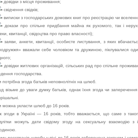
довідки з місця проживання;
свідчення свідків;
виписки з господарських домових книг про реєстрацію чи вселенн
докази про спільне придбання майна як рухомого, так і неру
чеки, квитанції, свідоцтва про право власності);
заяви, анкети, квитанції, особисте листування, з яких вбачаєть
подружжя» вважали себе чоловіком та дружиною, піклувалися од
дного;
довідки житлових організацій, сільських рад про спільне прожива
едення господарства.
и потрібна згода батьків неповнолітніх на шлюб.
уд візьме до уваги думку батьків, однак їхня згода чи запереченн
ирішальні.
и можна укласти шлюб до 16 років.
ік згоди в Україні — 16 років, тобто вважається, що саме з таког
ідлітки можуть дати свідому згоду на сексуальну взаємодію з
юдиною.
ому реєстрація шлюбу у віці до 16 років заборонена законом і нем