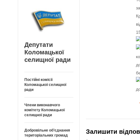
з
К
в
1
Депутати
Коломацької
к
селищної ради
д
б
Постійні комісії
Коломацької селищної
д
ради
Члени виконавчого
комітету Коломацької
селищної ради
Добровільне об’єднання
Залишити відпов
територіальних громад