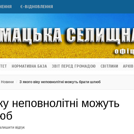
НЕННЯ
Є-ВІДНОВЛЕННЯ
ТЕТ
НОРМАТИВНА БАЗА
ЗВІТ ПЕРЕД ГРОМАДОЮ
СВІТЛИНИ
АРХІВ
Новини
З якого віку неповнолітні можуть брати шлюб
іку неповнолітні можуть
юб
алишити відгук