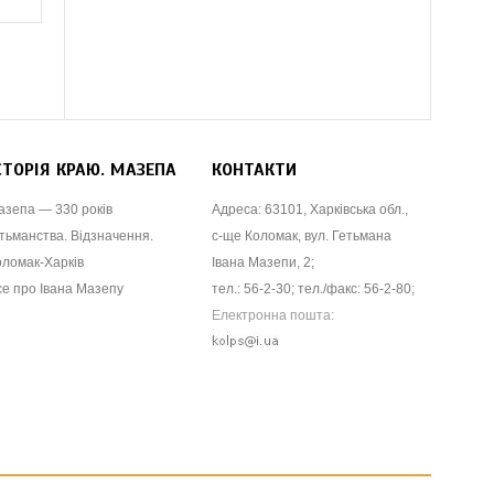
СТОРІЯ КРАЮ. МАЗЕПА
КОНТАКТИ
азепа — 330 років
Адреса: 63101, Харківська обл.,
тьманства. Відзначення.
с-ще Коломак, вул. Гетьмана
оломак-Харків
Івана Мазепи, 2;
се про Івана Мазепу
тел.: 56-2-30; тел./факс: 56-2-80;
Електронна пошта: