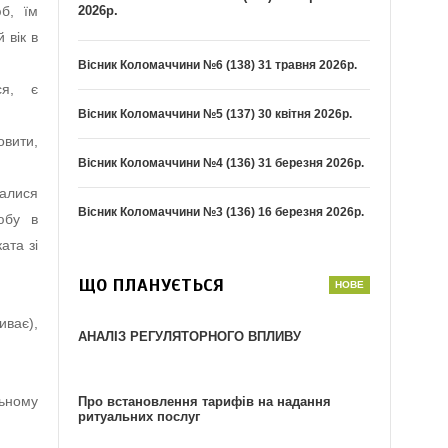
2026р.
юб, їм
 вік в
Вісник Коломаччини №6 (138) 31 травня 2026р.
ся, є
Вісник Коломаччини №5 (137) 30 квітня 2026р.
овити,
Вісник Коломаччини №4 (136) 31 березня 2026р.
талися
Вісник Коломаччини №3 (136) 16 березня 2026р.
юбу в
ата зі
ЩО ПЛАНУЄТЬСЯ
ває),
АНАЛІЗ РЕГУЛЯТОРНОГО ВПЛИВУ
ьному
Про встановлення тарифів на надання
ритуальних послуг