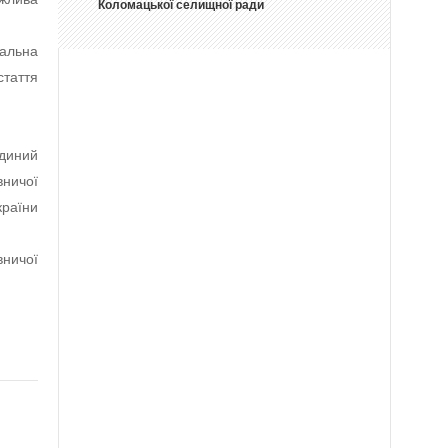
Коломацької селищної ради
альна
стаття
єдиний
ничої
країни
ичої