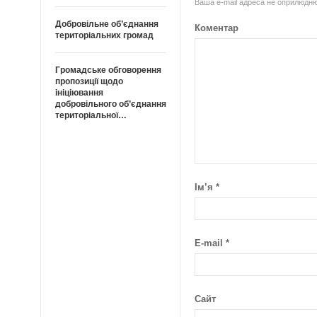
Ваша e-mail адреса не оприлюдн
Добровільне об’єднання
Коментар
територіальних громад
Громадське обговорення
пропозиції щодо
ініціювання
добровільного об’єднання
територіальної…
Ім’я
*
E-mail
*
Сайт