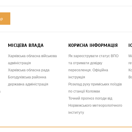
МІСЦЕВА ВЛАДА
КОРИСНА ІНФОРМАЦІЯ
І
Харківська обласна військова
Як зареєструвати статус ВПО
М
адміністрація
та отримати довідку
ге
Харківська обласна рада
переселенця. Офіційна
К
Богодухівська районна
інструкція
В
державна адміністрація
Розклад руху приміських поїздів
а
по станції Коломак
Точний прогноз погоди від
Норвежського метеорологічного
інституту