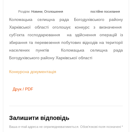
Розділи:
Новини
,
Оголошення
постійне посилання
Коломацька селищна рада Богодухівського району
Харківської області оголошує конкурс з визначення
суб’єкта господарювання на здійснення операцій із
збирання та перевезення побутових відходів на території
населених пунктів Коломацька селищна рада
Богодухівського району Харківської області
Конкурсна документація
Друк / PDF
Залишити відповідь
Ваша e-mail адреса не оприлюднюватиметься.
Обов’язкові поля позначені
*