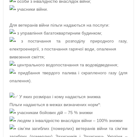
особи з інвалідністю внаслідок війни;
учасники війни.
Для ветеранів війни пільги надаються на послуги:
з управління багатоквартирним будинком;
з постачання та розподілу природного газу,
електроенергії, з постачання гарячої води, опалення
вивезення сміття;
центрального водопостачання та водовідведення;
придбання твердого палива і скрапленого газу (для
опалення).
У яких розмірах і кому надається знижка
Пільги надаються в межах визначених норм*:
учасникам бойових дій – 75 % знижки
людям з інвалідністю внаслідок війни – 100% знижки
сім’ям загиблих (померлих) ветеранів війни та сім’ям
загиблих (померлих) Захисників і Захисниць України –