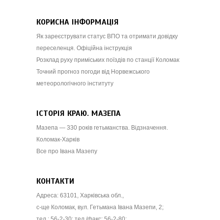
КОРИСНА ІНФОРМАЦІЯ
Як зареєструвати статус ВПО та отримати довідку
переселенця. Офіційна інструкція
Розклад руху приміських поїздів по станції Коломак
Точний прогноз погоди від Норвежського
метеорологічного інституту
ІСТОРІЯ КРАЮ. МАЗЕПА
Мазепа — 330 років гетьманства. Відзначення.
Коломак-Харків
Все про Івана Мазепу
КОНТАКТИ
Адреса: 63101, Харківська обл.,
с-ще Коломак, вул. Гетьмана Івана Мазепи, 2;
тел.: 56-2-30; тел./факс: 56-2-80;