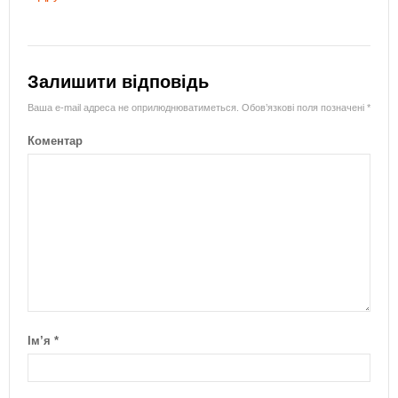
Залишити відповідь
Ваша e-mail адреса не оприлюднюватиметься.
Обов’язкові поля позначені
*
Коментар
Ім’я
*