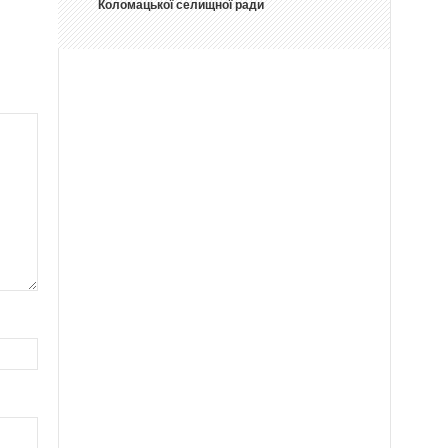
Коломацької селищної ради