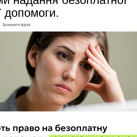
ми надання безоплатної
ї допомоги.
Залишити відгук