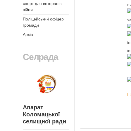
спорт для ветеранів
п
війни
Поліцейський офіцер
х
громади
Архів
і
і
Селрада
ht
Апарат
Коломацької
селищної ради