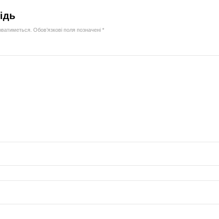
ідь
юватиметься.
Обов’язкові поля позначені
*