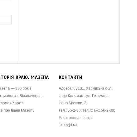
СТОРІЯ КРАЮ. МАЗЕПА
КОНТАКТИ
азепа — 330 років
Адреса: 63101, Харківська обл.,
тьманства. Відзначення.
с-ще Коломак, вул. Гетьмана
оломак-Харків
Івана Мазепи, 2;
се про Івана Мазепу
тел.: 56-2-30; тел./факс: 56-2-80;
Електронна пошта: