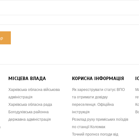
МІСЦЕВА ВЛАДА
КОРИСНА ІНФОРМАЦІЯ
І
Харківська обласна військова
Як зареєструвати статус ВПО
М
адміністрація
та отримати довідку
ге
Харківська обласна рада
переселенця. Офіційна
К
Богодухівська районна
інструкція
В
державна адміністрація
Розклад руху приміських поїздів
а
по станції Коломак
Точний прогноз погоди від