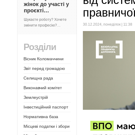
від систе
жінок до участі у
правничо
проєкті…
Шукаєте роботу? Хочете
30.12.2024, понеділок | 11:38
змінити професію?…
Розділи
Вісник Коломаччини
Звіт перед громадою
Селищна рада
Виконавчий комітет
Землеустрій
Інвестиційний паспорт
Нормативна база
Місцеві податки і збори