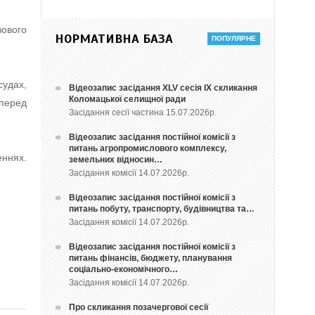
ового
НОРМАТИВНА БАЗА
судах,
Відеозапис засідання ХLV сесія ІХ скликання
Коломацької селищної ради
перед
Засідання сесії частина 15.07.2026р.
Відеозапис засідання постійної комісії з
питань агропромислового комплексу,
еннях.
земельних відносин…
Засідання комісії 14.07.2026р.
Відеозапис засідання постійної комісії з
питань побуту, транспорту, будівництва та…
Засідання комісії 14.07.2026р.
Відеозапис засідання постійної комісії з
питань фінансів, бюджету, планування
соціально-економічного…
Засідання комісії 14.07.2026р.
Про скликання позачергової сесії