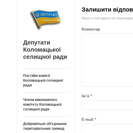
Залишити відпов
Ваша e-mail адреса не оприлюдн
Коментар
Депутати
Коломацької
селищної ради
Постійні комісії
Коломацької селищної
ради
Ім’я
*
Члени виконавчого
комітету Коломацької
селищної ради
E-mail
*
Добровільне об’єднання
територіальних громад