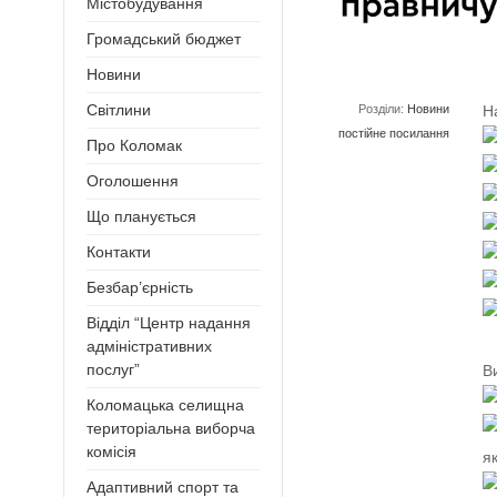
Містобудування
Громадський бюджет
Новини
Світлини
Розділи:
Новини
Н
постійне посилання
Про Коломак
Оголошення
Що планується
Контакти
Безбар’єрність
Відділ “Центр надання
адміністративних
послуг”
В
Коломацька селищна
територіальна виборча
комісія
я
Адаптивний спорт та