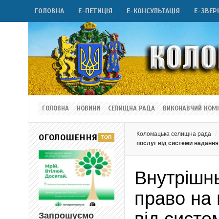
ГОЛОВНА
Е-ПЕТИЦІЯ
Е-КОНСУЛЬТАЦІЯ
Е-ЗВЕР
ГОЛОВНА
НОВИНИ
СЕЛИЩНА РАДА
ВИКОНАВЧИЙ КОМІ
Коломацька селищна рада
ОГОЛОШЕННЯ
послуг від системи надання
Внутрішн
право на 
Запрошуємо