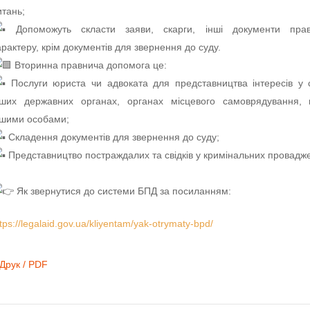
итань;
Допоможуть скласти заяви, скарги, інші документи прав
арактеру, крім документів для звернення до суду.
Вторинна правнича допомога це:
Послуги юриста чи адвоката для представництва інтересів у 
нших державних органах, органах місцевого самоврядування, 
ншими особами;
Складення документів для звернення до суду;
Представництво постраждалих та свідків у кримінальних провадж
Як звернутися до системи БПД за посиланням:
tps://legalaid.gov.ua/kliyentam/yak-otrymaty-bpd/
Друк / PDF