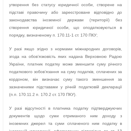
утворення без статусу юридичної особи, створене на
підставі правочину або зареєстроване відповідно до
законодавства іноземної держави (території) без
створення юридичної особи, що оподатковуються в
порядку, визначеному п. 170.11-1 ст. 170 ПКУ;
У разі якщо згідно з нормами міжнародних договорів,
згода на обов’язковість яких надана Верховною Радою
України, платник податку може зменшити суму річного
податкового зобов’язання на суму податків, сплачених за
кордоном, він визначає суму такого зменшення за
зазначеними підставами у річній податковій декларації
(п.п. 170.11.2 п. 170.2 ст. 170 ПКУ).
У разі відсутності в платника податку підтверджуючих
документів щодо суми отриманого ним доходу з
іноземних джерел та суми сплаченого ним податку в