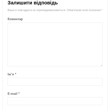
Залишити відповідь
Ваша e-mail адреса не оприлюднюватиметься.
Обов’язкові поля позначені
*
Коментар
Ім’я
*
E-mail
*