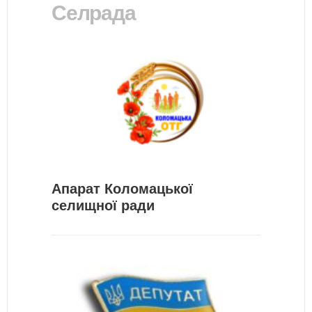
Селрада
Апарат Коломацької
селищної ради