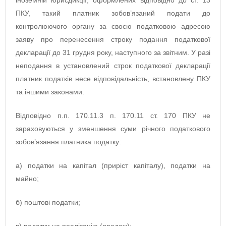
іноземній юрисдикції, оформлених відповідно до ст. 13
ПКУ, такий платник зобов’язаний подати до
контролюючого органу за своєю податковою адресою
заяву про перенесення строку подання податкової
декларації до 31 грудня року, наступного за звітним. У разі
неподання в установлений строк податкової декларації
платник податків несе відповідальність, встановлену ПКУ
та іншими законами.
Відповідно п.п. 170.11.3 п. 170.11 ст. 170 ПКУ не
зараховуються у зменшення суми річного податкового
зобов’язання платника податку:
а) податки на капітал (приріст капіталу), податки на
майно;
б) поштові податки;