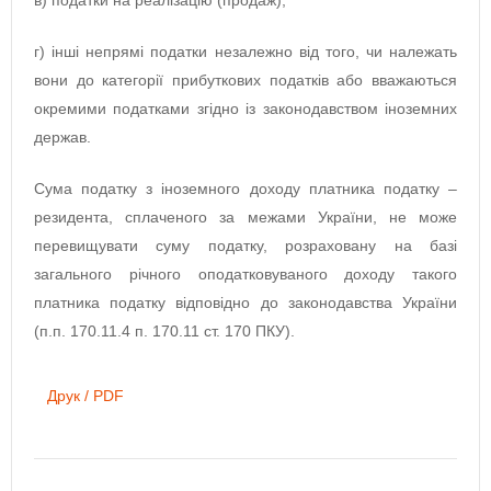
в) податки на реалізацію (продаж);
г) інші непрямі податки незалежно від того, чи належать
вони до категорії прибуткових податків або вважаються
окремими податками згідно із законодавством іноземних
держав.
Сума податку з іноземного доходу платника податку –
резидента, сплаченого за межами України, не може
перевищувати суму податку, розраховану на базі
загального річного оподатковуваного доходу такого
платника податку відповідно до законодавства України
(п.п. 170.11.4 п. 170.11 ст. 170 ПКУ).
Друк / PDF