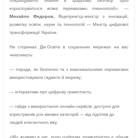
покращувати знання в цифровій безпеці, щоб
користуватися всіма перевагами технологій»
, —
Михайло Федоров,
Віцепрем’єр-міністр з інновацій,
розвитку освіти, науки та технологій — Міністр цифрової
трансформації України.
На сторінках Дія.Освіта в соціальних мережах на вас
чекатимуть:
— поради, як безпечно та з максимальними перевагами
використовувати гаджети й мережу;
— інтерактиви про цифрову грамотність;
— гайди з використання онлайн-сервісів, доступні для
користувачів усіх вікових категорій — від підлітків до
людей елегантного віку.
«Ми живемо в час, коли цифрова грамотність є одним