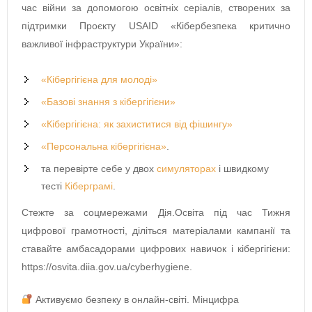
час війни за допомогою освітніх серіалів, створених за
підтримки Проєкту USAID «Кібербезпека критично
важливої інфраструктури України»:
«Кібергігієна для молоді»
«Базові знання з кібергігієни»
«Кібергігієна: як захиститися від фішингу»
«Персональна кібергігієна»
.
та перевірте себе у двох
симуляторах
і швидкому
тесті
Кіберграмі
.
Стежте за соцмережами Дія.Освіта
під час Тижня
цифрової грамотності, діліться матеріалами кампанії та
ставайте амбасадорами цифрових навичок і кібергігієни:
https://osvita.diia.gov.ua/cyberhygiene.
Активуємо безпеку в онлайн-світі. Мінцифра