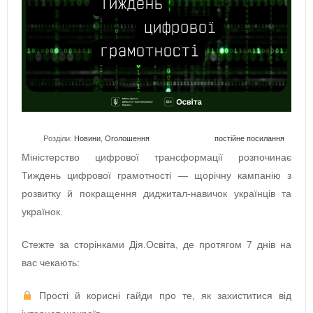
Розділи:
Новини
,
Оголошення
постійне посилання
Міністерство цифрової трансформації розпочинає
Тиждень цифрової грамотності — щорічну кампанію з
розвитку й покращення диджитал-навичок українців та
українок.
Стежте за сторінками Дія.Освіта, де протягом 7 днів на
вас чекають:
Прості й корисні гайди про те, як захиститися від