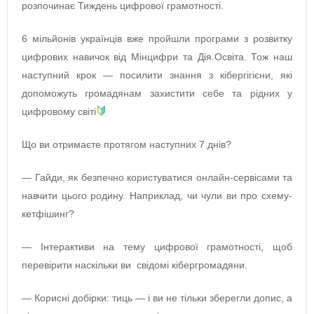
розпочинає Тиждень цифрової грамотності.
6 мільйонів українців вже пройшли програми з розвитку
цифрових навичок від Мінцифри та Дія.Освіта. Тож наш
наступний крок — посилити знання з кібергігієни, які
допоможуть громадянам захистити себе та рідних у
цифровому світі
Що ви отримаєте протягом наступних 7 днів?
— Гайди, як безпечно користуватися онлайн-сервісами та
навчити цього родину. Наприклад, чи чули ви про схему-
кетфішинг?
— Інтерактиви на тему цифрової грамотності, щоб
перевірити наскільки ви свідомі кібергромадяни.
— Корисні добірки: тиць — і ви не тільки зберегли допис, а