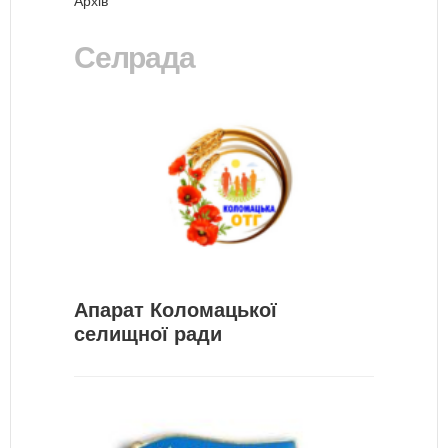
Архів
Селрада
Апарат Коломацької
селищної ради