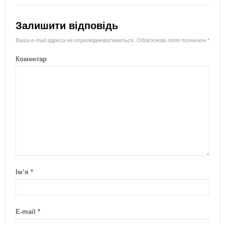
Залишити відповідь
Ваша e-mail адреса не оприлюднюватиметься.
Обов’язкові поля позначені
*
Коментар
Ім’я
*
E-mail
*