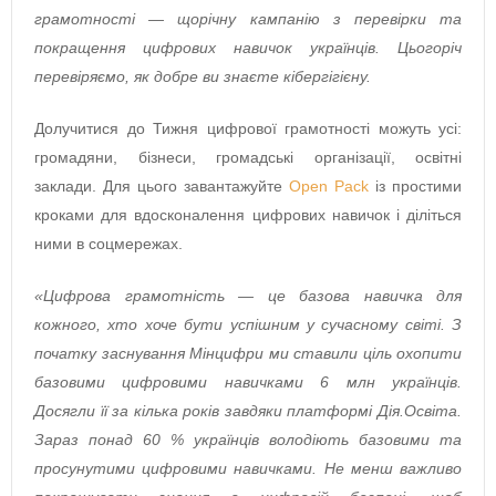
грамотності — щорічну кампанію з перевірки та
покращення цифрових навичок українців. Цьогоріч
перевіряємо, як добре ви знаєте кібергігієну.
Долучитися до Тижня цифрової грамотності можуть усі:
громадяни, бізнеси, громадські організації, освітні
заклади. Для цього завантажуйте
Open Pack
із простими
кроками для вдосконалення цифрових навичок і діліться
ними в соцмережах.
«Цифрова грамотність — це базова навичка для
кожного, хто хоче бути успішним у сучасному світі. З
початку заснування Мінцифри ми ставили ціль охопити
базовими цифровими навичками 6 млн українців.
Досягли її за кілька років завдяки платформі Дія.Освіта.
Зараз понад 60 % українців володіють базовими та
просунутими цифровими навичками. Не менш важливо