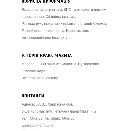
КОРИСНА ІНФОРМАЦІЯ
Як зареєструвати статус ВПО та отримати довідку
переселенця. Офіційна інструкція
Розклад руху приміських поїздів по станції Коломак
Точний прогноз погоди від Норвежського
метеорологічного інституту
ІСТОРІЯ КРАЮ. МАЗЕПА
Мазепа — 330 років гетьманства. Відзначення.
Коломак-Харків
Все про Івана Мазепу
КОНТАКТИ
Адреса: 63101, Харківська обл.,
с-ще Коломак, вул. Гетьмана Івана Мазепи, 2;
тел.: 56-2-30; тел./факс: 56-2-80;
Електронна пошта: