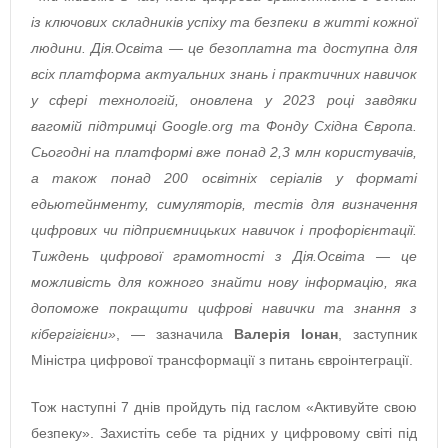
із ключових складників успіху та безпеки в житті кожної
людини. Дія.Освіта — це безоплатна та доступна для
всіх платформа актуальних знань і практичних навичок
у сфері технологій, оновлена у 2023 році завдяки
вагомій підтримці Google.org та Фонду Східна Європа.
Сьогодні на платформі вже понад 2,3 млн користувачів,
а також понад 200 освітніх серіалів у форматі
едьютейнменту, симуляторів, тестів для визначення
цифрових чи підприємницьких навичок і профорієнтації.
Тиждень цифрової грамотності з Дія.Освіта — це
можливість для кожного знайти нову інформацію, яка
допоможе покращити цифрові навички та знання з
кібергігієни»
, — зазначила
Валерія Іонан
, заступник
Міністра цифрової трансформації з питань євроінтеграції.
Тож наступні 7 днів пройдуть під гаслом «Активуйте свою
безпеку». Захистіть себе та рідних у цифровому світі під