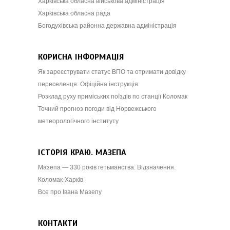
Харківська обласна військова адміністрація
Харківська обласна рада
Богодухівська районна державна адміністрація
КОРИСНА ІНФОРМАЦІЯ
Як зареєструвати статус ВПО та отримати довідку
переселенця. Офіційна інструкція
Розклад руху приміських поїздів по станції Коломак
Точний прогноз погоди від Норвежського
метеорологічного інституту
ІСТОРІЯ КРАЮ. МАЗЕПА
Мазепа — 330 років гетьманства. Відзначення.
Коломак-Харків
Все про Івана Мазепу
КОНТАКТИ