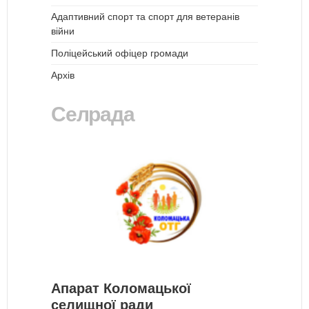
Адаптивний спорт та спорт для ветеранів
війни
Поліцейський офіцер громади
Архів
Селрада
Апарат Коломацької
селищної ради