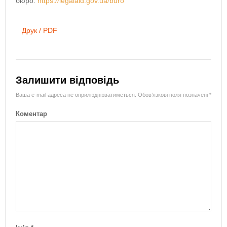
бюро:
https://legalaid.gov.ua/buro
Друк / PDF
Залишити відповідь
Ваша e-mail адреса не оприлюднюватиметься.
Обов’язкові поля позначені
*
Коментар