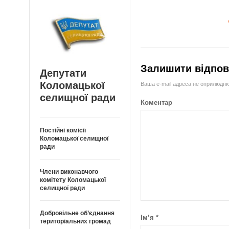
Залишити відпов
Депутати
Коломацької
Ваша e-mail адреса не оприлюдн
селищної ради
Коментар
Постійні комісії
Коломацької селищної
ради
Члени виконавчого
комітету Коломацької
селищної ради
Добровільне об’єднання
Ім’я
*
територіальних громад