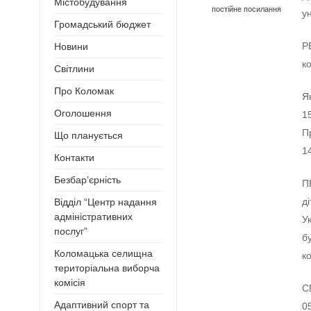
Містобудування
постійне посилання
у
Громадський бюджет
Р
Новини
к
Світлини
Про Коломак
Я
Оголошення
1
П
Що планується
1
Контакти
Безбар’єрність
П
д
Відділ “Центр надання
адміністративних
У
послуг”
б
Коломацька селищна
к
територіальна виборча
комісія
С
Адаптивний спорт та
0