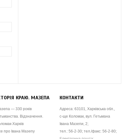
СТОРІЯ КРАЮ. МАЗЕПА
КОНТАКТИ
азепа — 330 років
Адреса: 63101, Харківська обл.,
тьманства. Відзначення.
с-ще Коломак, вул. Гетьмана
оломак-Харків
Івана Мазепи, 2;
се про Івана Мазепу
тел.: 56-2-30; тел./факс: 56-2-80;
Електронна пошта: