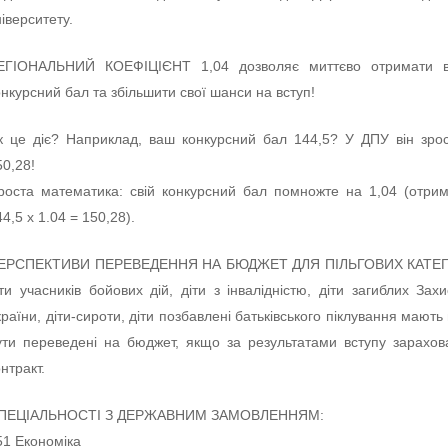
ніверситету.
ЕГІОНАЛЬНИЙ КОЕФІЦІЄНТ 1,04 дозволяє миттєво отримати 
онкурсний бал та збільшити свої шанси на вступ!
к це діє? Наприклад, ваш конкурсний бал 144,5? У ДПУ він зро
50,28!
роста математика: свій конкурсний бал помножте на 1,04 (отри
44,5 х 1.04 = 150,28).
ЕРСПЕКТИВИ ПЕРЕВЕДЕННЯ НА БЮДЖЕТ ДЛЯ ПІЛЬГОВИХ КАТЕГ
іти учасників бойових дій, діти з інвалідністю, діти загиблих Захи
країни, діти-сироти, діти позбавлені батьківського піклування мають
ути переведені на бюджет, якщо за результатами вступу зарахов
онтракт.
ПЕЦІАЛЬНОСТІ З ДЕРЖАВНИМ ЗАМОВЛЕННЯМ:
51 Економіка