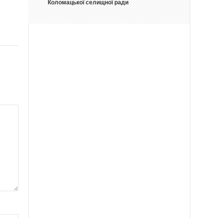
Коломацької селищної ради