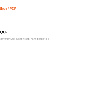
Друк / PDF
ідь
юватиметься.
Обов’язкові поля позначені
*