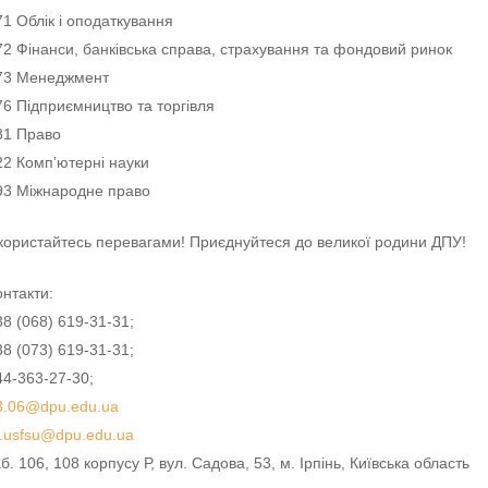
71 Облік і оподаткування
72 Фінанси, банківська справа, страхування та фондовий ринок
73 Менеджмент
76 Підприємництво та торгівля
81 Право
22 Комп’ютерні науки
93 Міжнародне право
користайтесь перевагами! Приєднуйтеся до великої родини ДПУ!
онтакти:
38 (068) 619-31-31;
38 (073) 619-31-31;
44-363-27-30;
3.06@dpu.edu.ua
r.usfsu@dpu.edu.ua
аб. 106, 108 корпусу Р, вул. Садова, 53, м. Ірпінь, Київська область