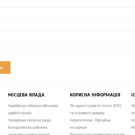
МІСЦЕВА ВЛАДА
КОРИСНА ІНФОРМАЦІЯ
І
Харківська обласна військова
Як зареєструвати статус ВПО
М
адміністрація
та отримати довідку
ге
Харківська обласна рада
переселенця. Офіційна
К
Богодухівська районна
інструкція
В
державна адміністрація
Розклад руху приміських поїздів