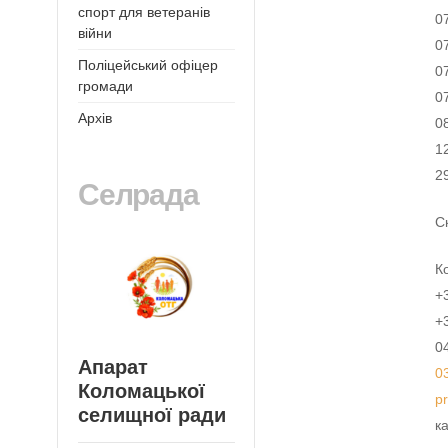
спорт для ветеранів
0
війни
0
Поліцейський офіцер
0
громади
0
Архів
0
1
2
Селрада
С
К
+
+
0
Апарат
0
Коломацької
p
селищної ради
к