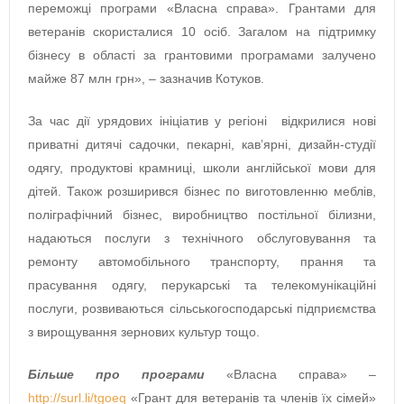
переможці програми «Власна справа». Грантами для
ветеранів скористалися 10 осіб. Загалом на підтримку
бізнесу в області за грантовими програмами залучено
майже 87 млн грн», – зазначив Котуков.
За час дії урядових ініціатив у регіоні відкрилися нові
приватні дитячі садочки, пекарні, кав’ярні, дизайн-студії
одягу, продуктові крамниці, школи англійської мови для
дітей. Також розширився бізнес по виготовленню меблів,
поліграфічний бізнес, виробництво постільної білизни,
надаються послуги з технічного обслуговування та
ремонту автомобільного транспорту, прання та
прасування одягу, перукарські та телекомунікаційні
послуги, розвиваються сільськогосподарські підприємства
з вирощування зернових культур тощо.
Більше про програми
«Власна справа» –
http://surl.li/tgoeq
«Грант для ветеранів та членів їх сімей»