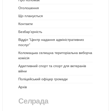
Про Коломак
Оголошення
Що планується
Контакти
Безбар’єрність
Відділ “Центр надання адміністративних
послуг”
Коломацька селищна територіальна виборча
комісія
Адаптивний спорт та спорт для ветеранів
війни
Поліцейський офіцер громади
Архів
Селрада