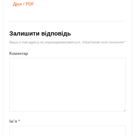
Друк / PDF
Залишити відповідь
Ваша e-mail адреса не оприлюднюватиметься.
Обов’язкові поля позначені
*
Коментар
Ім’я
*