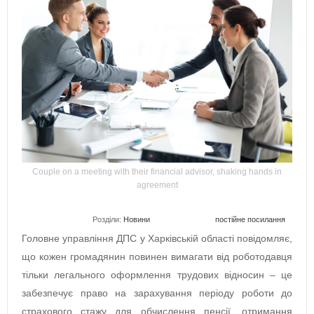
Couple on a meeting with their financial advisor, shaking hands in
agreement
Розділи:
Новини
постійне посилання
Головне управління ДПС у Харківській області повідомляє,
що кожен громадянин повинен вимагати від роботодавця
тільки легального оформлення трудових відносин – це
забезпечує право на зарахування періоду роботи до
страхового стажу для обчислення пенсії, отримання