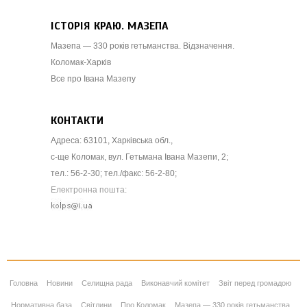
ІСТОРІЯ КРАЮ. МАЗЕПА
Мазепа — 330 років гетьманства. Відзначення.
Коломак-Харків
Все про Івана Мазепу
КОНТАКТИ
Адреса: 63101, Харківська обл.,
с-ще Коломак, вул. Гетьмана Івана Мазепи, 2;
тел.: 56-2-30; тел./факс: 56-2-80;
Електронна пошта:
Головна
Новини
Селищна рада
Виконавчий комітет
Звіт перед громадою
Нормативна база
Світлини
Про Коломак
Мазепа — 330 років гетьманства