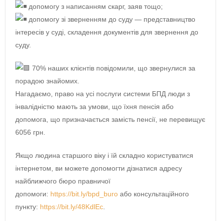
допомогу з написанням скарг, заяв тощо;
допомогу зі зверненням до суду — представництво
інтересів у суді, складення документів для звернення до
суду.
70% наших клієнтів повідомили, що звернулися за
порадою знайомих.
Нагадаємо, право на усі послуги системи БПД люди з
інвалідністю мають за умови, що їхня пенсія або
допомога, що призначається замість пенсії, не перевищує
6056 грн.
Якщо людина старшого віку і їй складно користуватися
інтернетом, ви можете допомогти дізнатися адресу
найближчого бюро правничої
допомоги:
https://bit.ly/bpd_buro
або консультаційного
пункту:
https://bit.ly/48KdlEc
.