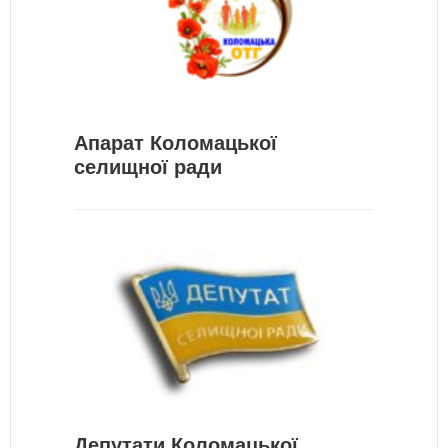
Апарат Коломацької
селищної ради
Депутати Коломацької