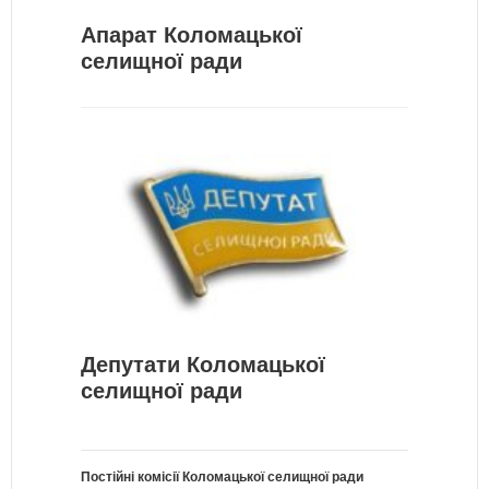
Апарат Коломацької
селищної ради
Депутати Коломацької
селищної ради
Постійні комісії Коломацької селищної ради