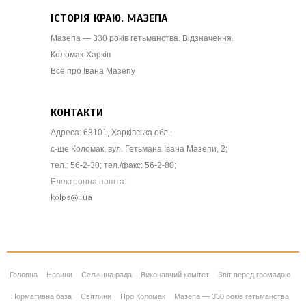
ІСТОРІЯ КРАЮ. МАЗЕПА
Мазепа — 330 років гетьманства. Відзначення.
Коломак-Харків
Все про Івана Мазепу
КОНТАКТИ
Адреса: 63101, Харківська обл.,
с-ще Коломак, вул. Гетьмана Івана Мазепи, 2;
тел.: 56-2-30; тел./факс: 56-2-80;
Електронна пошта:
Головна
Новини
Селищна рада
Виконавчий комітет
Звіт перед громадою
Нормативна база
Світлини
Про Коломак
Мазепа — 330 років гетьманства