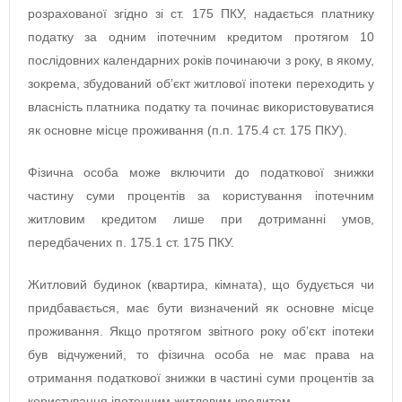
розрахованої згідно зі ст. 175 ПКУ, надається платнику
податку за одним іпотечним кредитом протягом 10
послідовних календарних років починаючи з року, в якому,
зокрема, збудований об’єкт житлової іпотеки переходить у
власність платника податку та починає використовуватися
як основне місце проживання (п.п. 175.4 ст. 175 ПКУ).
Фізична особа може включити до податкової знижки
частину суми процентів за користування іпотечним
житловим кредитом лише при дотриманні умов,
передбачених п. 175.1 ст. 175 ПКУ.
Житловий будинок (квартира, кімната), що будується чи
придбавається, має бути визначений як основне місце
проживання. Якщо протягом звітного року об’єкт іпотеки
був відчужений, то фізична особа не має права на
отримання податкової знижки в частині суми процентів за
користування іпотечним житловим кредитом.