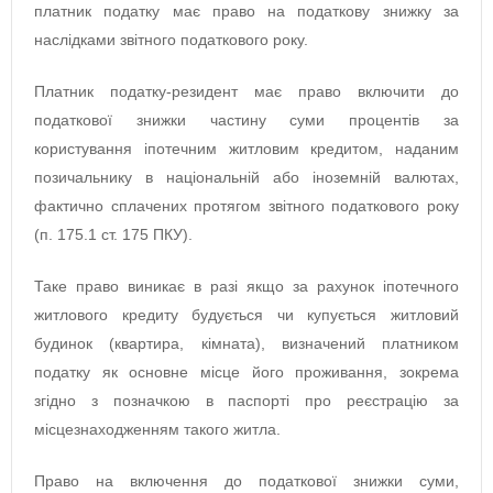
платник податку має право на податкову знижку за
наслідками звітного податкового року.
Платник податку-резидент має право включити до
податкової знижки частину суми процентів за
користування іпотечним житловим кредитом, наданим
позичальнику в національній або іноземній валютах,
фактично сплачених протягом звітного податкового року
(п. 175.1 ст. 175 ПКУ).
Таке право виникає в разі якщо за рахунок іпотечного
житлового кредиту будується чи купується житловий
будинок (квартира, кімната), визначений платником
податку як основне місце його проживання, зокрема
згідно з позначкою в паспорті про реєстрацію за
місцезнаходженням такого житла.
Право на включення до податкової знижки суми,