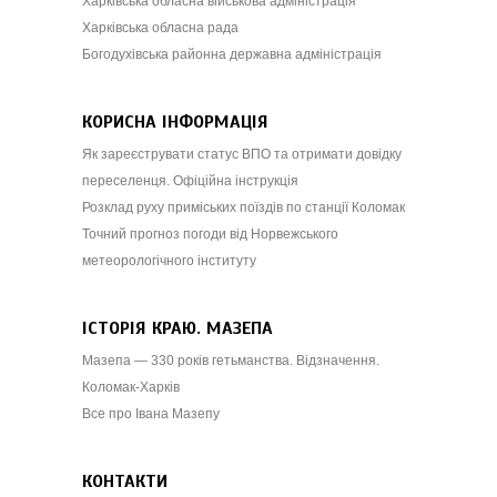
Харківська обласна військова адміністрація
Харківська обласна рада
Богодухівська районна державна адміністрація
КОРИСНА ІНФОРМАЦІЯ
Як зареєструвати статус ВПО та отримати довідку
переселенця. Офіційна інструкція
Розклад руху приміських поїздів по станції Коломак
Точний прогноз погоди від Норвежського
метеорологічного інституту
ІСТОРІЯ КРАЮ. МАЗЕПА
Мазепа — 330 років гетьманства. Відзначення.
Коломак-Харків
Все про Івана Мазепу
КОНТАКТИ