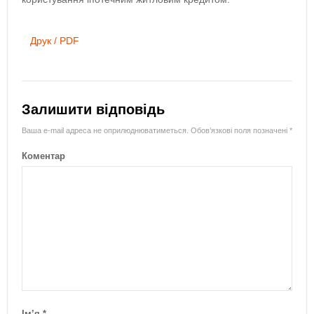
Друк / PDF
Залишити відповідь
Ваша e-mail адреса не оприлюднюватиметься.
Обов’язкові поля позначені
*
Коментар
Ім’я
*