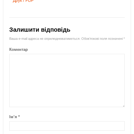
Друк / PDF
Залишити відповідь
Ваша e-mail адреса не оприлюднюватиметься.
Обов’язкові поля позначені
*
Коментар
Ім’я
*