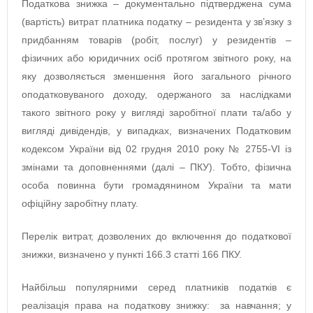
Податкова знижка – документально підтверджена сума
(вартість) витрат платника податку – резидента у зв’язку з
придбанням товарів (робіт, послуг) у резидентів –
фізичних або юридичних осіб протягом звітного року, на
яку дозволяється зменшення його загального річного
оподатковуваного доходу, одержаного за наслідками
такого звітного року у вигляді заробітної плати та/або у
вигляді дивідендів, у випадках, визначених Податковим
кодексом України від 02 грудня 2010 року № 2755-VI із
змінами та доповненнями (далі – ПКУ). Тобто, фізична
особа повинна бути громадянином України та мати
офіційну заробітну плату.
Перелік витрат, дозволених до включення до податкової
знижки, визначено у пункті 166.3 статті 166 ПКУ.
Найбільш популярними серед платників податків є
реалізація права на податкову знижку: за навчання; у