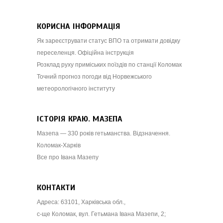
КОРИСНА ІНФОРМАЦІЯ
Як зареєструвати статус ВПО та отримати довідку
переселенця. Офіційна інструкція
Розклад руху приміських поїздів по станції Коломак
Точний прогноз погоди від Норвежського
метеорологічного інституту
ІСТОРІЯ КРАЮ. МАЗЕПА
Мазепа — 330 років гетьманства. Відзначення.
Коломак-Харків
Все про Івана Мазепу
КОНТАКТИ
Адреса: 63101, Харківська обл.,
с-ще Коломак, вул. Гетьмана Івана Мазепи, 2;