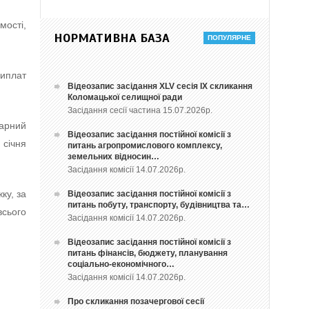
мості,
НОРМАТИВНА БАЗА
виплат
Відеозапис засідання ХLV сесія ІХ скликання
Коломацької селищної ради
Засідання сесії частина 15.07.2026р.
дарний
Відеозапис засідання постійної комісії з
 січня
питань агропромислового комплексу,
земельних відносин…
Засідання комісії 14.07.2026р.
ку, за
Відеозапис засідання постійної комісії з
питань побуту, транспорту, будівництва та…
всього
Засідання комісії 14.07.2026р.
Відеозапис засідання постійної комісії з
питань фінансів, бюджету, планування
соціально-економічного…
Засідання комісії 14.07.2026р.
Про скликання позачергової сесії