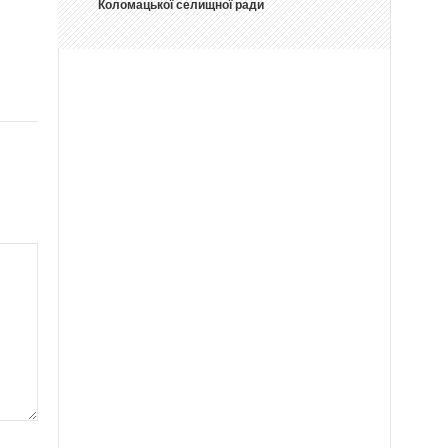
Коломацької селищної ради