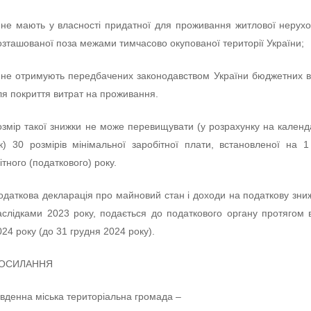
 не мають у власності придатної для проживання житлової нерухо
озташованої поза межами тимчасово окупованої території України;
 не отримують передбачених законодавством України бюджетних 
ля покриття витрат на проживання.
озмір такої знижки не може перевищувати (у розрахунку на кален
ік) 30 розмірів мінімальної заробітної плати, встановленої на 1
вітного (податкового) року.
одаткова декларація про майновий стан і доходи на податкову зниж
аслідками 2023 року, подається до податкового органу протягом 
024 року (до 31 грудня 2024 року).
ОСИЛАННЯ
івденна міська територіальна громада –