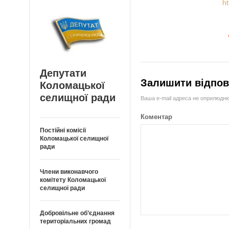
h
Депутати
Залишити відпов
Коломацької
селищної ради
Ваша e-mail адреса не оприлюдн
Коментар
Постійні комісії
Коломацької селищної
ради
Члени виконавчого
комітету Коломацької
селищної ради
Добровільне об’єднання
територіальних громад