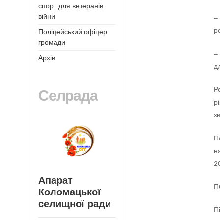
спорт для ветеранів
війни
–
р
Поліцейський офіцер
громади
–
Архів
д
Р
Селрада
р
з
П
н
2
Апарат
П
Коломацької
селищної ради
П