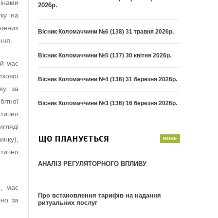
мінами
2026р.
ку на
олених
Вісник Коломаччини №6 (138) 31 травня 2026р.
ння.
Вісник Коломаччини №5 (137) 30 квітня 2026р.
ий має
ткової
Вісник Коломаччини №4 (136) 31 березня 2026р.
ку за
бітної
Вісник Коломаччини №3 (136) 16 березня 2026р.
ктично
игляді
ЩО ПЛАНУЄТЬСЯ
нку),
тично
АНАЛІЗ РЕГУЛЯТОРНОГО ВПЛИВУ
и, має
Про встановлення тарифів на надання
чно за
ритуальних послуг