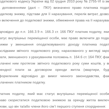
одаткового кодексу України від 02 грудня 2010 року № 2755-VІ із з
а доповненнями (далі – ПКУ) визначено право платника подат
одаткову знижку, підстави для її нарахування, перелік витрат, дозв
о включення до податкової знижки, обмеження права на її нарахува
ідповідно до п.п. 166.3.9 п. 166.3 ст. 166 ПКУ платник податку, як
татус внутрішньо переміщеної особи, має право включити до пода
нижки у зменшення оподатковуваного доходу платника подат
аслідками звітного податкового року, нарахованого у вигляді заро
лати, зменшеного з урахуванням положень п. 164.6 ст. 164 ПКУ, фа
плачені ним протягом звітного податкового року суми коштів, у в
рендної плати за договором оренди житла (квартири, буди
формленим відповідно до вимог чинного законодавства, фак
плачених платником податку.
латник податку, який має статус внутрішньо переміщеної особ
раво скористатися податковою знижкою за оренду житла виклю
мови, що він та/або члени його сім’ї першого ступеня споріднення: