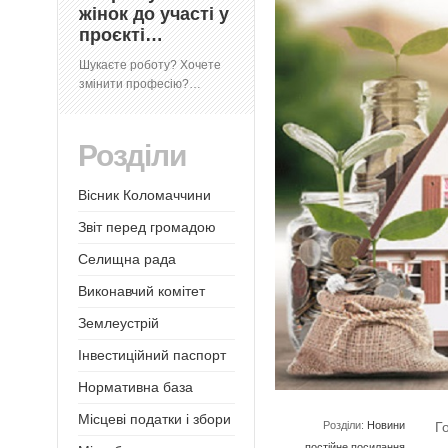
жінок до участі у
проєкті…
Шукаєте роботу? Хочете
змінити професію?…
Розділи
Вісник Коломаччини
Звіт перед громадою
Селищна рада
Виконавчий комітет
Землеустрій
Інвестиційний паспорт
Нормативна база
Місцеві податки і збори
Розділи:
Новини
Г
постійне посилання