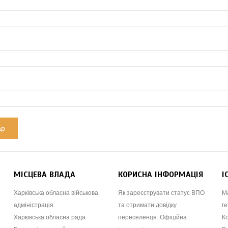
МІСЦЕВА ВЛАДА
КОРИСНА ІНФОРМАЦІЯ
І
Харківська обласна військова
Як зареєструвати статус ВПО
М
адміністрація
та отримати довідку
ге
Харківська обласна рада
переселенця. Офіційна
К