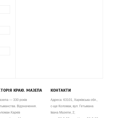
СТОРІЯ КРАЮ. МАЗЕПА
КОНТАКТИ
азепа — 330 років
Адреса: 63101, Харківська обл.,
тьманства. Відзначення.
с-ще Коломак, вул. Гетьмана
оломак-Харків
Івана Мазепи, 2;