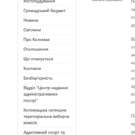
Містобудування
П
т
Громадський бюджет
п
Новини
д
Світлини
В
Про Коломак
с
Оголошення
з
Що планується
н
Контакти
п
Безбар’єрність
с
о
Відділ “Центр надання
о
адміністративних
послуг”
с
Коломацька селищна
П
територіальна виборча
комісія
п
у
Адаптивний спорт та