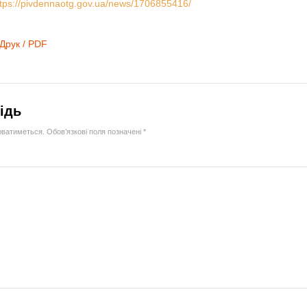
ttps://pivdennaotg.gov.ua/news/1706855416/
Друк / PDF
ідь
юватиметься.
Обов’язкові поля позначені
*