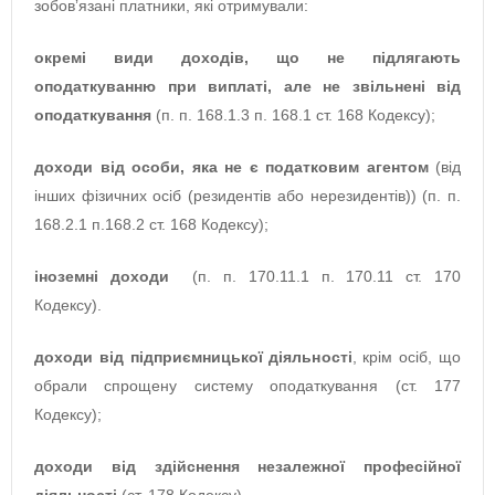
зобовʼязані платники, які отримували:
окремі види доходів, що не підлягають
оподаткуванню при виплаті, але не звільнені від
оподаткування
(п. п. 168.1.3 п. 168.1 ст. 168 Кодексу);
доходи від особи, яка не є податковим агентом
(від
інших фізичних осіб (резидентів або нерезидентів)) (п. п.
168.2.1 п.168.2 ст. 168 Кодексу);
іноземні доходи
(п. п. 170.11.1 п. 170.11 ст. 170
Кодексу).
доходи від підприємницької діяльності
, крім осіб, що
обрали спрощену систему оподаткування (ст. 177
Кодексу);
доходи від здійснення незалежної професійної