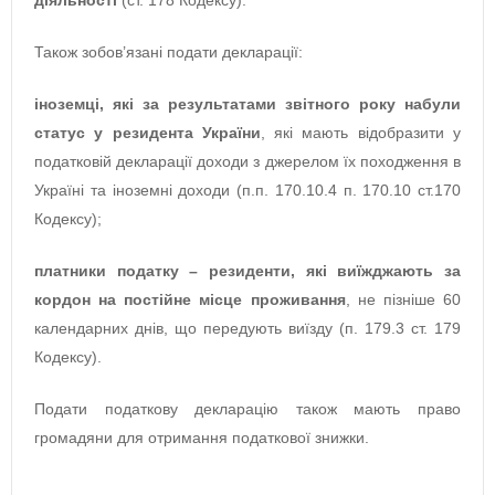
діяльності
(ст. 178 Кодексу).
Також зобов’язані подати декларації:
іноземці, які за результатами звітного року набули
статус у резидента України
, які мають відобразити у
податковій декларації доходи з джерелом їх походження в
Україні та іноземні доходи (п.п. 170.10.4 п. 170.10 ст.170
Кодексу);
платники податку – резиденти, які виїжджають за
кордон на постійне місце проживання
, не пізніше 60
календарних днів, що передують виїзду (п. 179.3 ст. 179
Кодексу).
Подати податкову декларацію також мають право
громадяни для отримання податкової знижки.