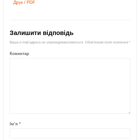
Друк / PDF
Залишити відповідь
Ваша e-mail адреса не оприлюднюватиметься.
Обов’язкові поля позначені
*
Коментар
Ім’я
*