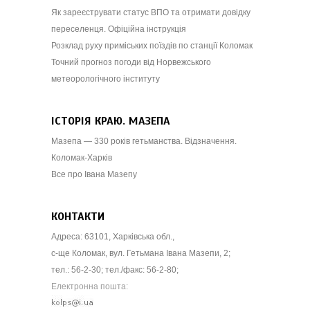
Як зареєструвати статус ВПО та отримати довідку
переселенця. Офіційна інструкція
Розклад руху приміських поїздів по станції Коломак
Точний прогноз погоди від Норвежського
метеорологічного інституту
ІСТОРІЯ КРАЮ. МАЗЕПА
Мазепа — 330 років гетьманства. Відзначення.
Коломак-Харків
Все про Івана Мазепу
КОНТАКТИ
Адреса: 63101, Харківська обл.,
с-ще Коломак, вул. Гетьмана Івана Мазепи, 2;
тел.: 56-2-30; тел./факс: 56-2-80;
Електронна пошта: