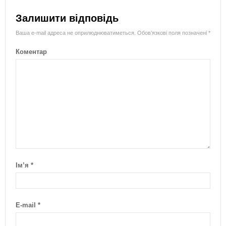
Залишити відповідь
Ваша e-mail адреса не оприлюднюватиметься.
Обов’язкові поля позначені
*
Коментар
Ім’я
*
E-mail
*