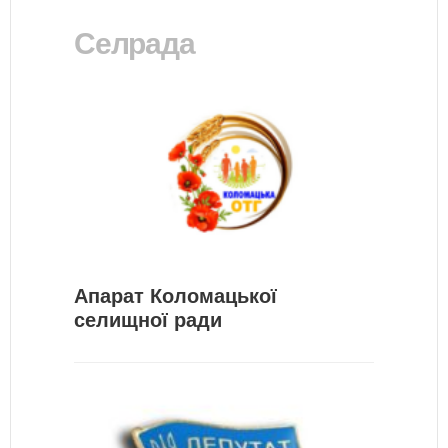
Селрада
Апарат Коломацької
селищної ради