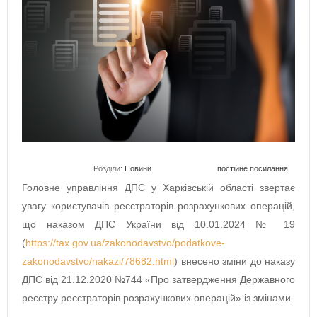
Розділи:
Новини
постійне посилання
Головне управління ДПС у Харківській області звертає
увагу користувачів реєстраторів розрахункових операцій,
що наказом ДПС України від 10.01.2024 № 19
(
https://tax.gov.ua/zakonodavstvo/podatkove-
zakonodavstvo/nakazi/78682.html
) внесено зміни до наказу
ДПС від 21.12.2020 №744 «Про затвердження Державного
реєстру реєстраторів розрахункових операцій» із змінами.