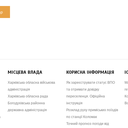
МІСЦЕВА ВЛАДА
КОРИСНА ІНФОРМАЦІЯ
І
Харківська обласна військова
Як зареєструвати статус ВПО
М
адміністрація
та отримати довідку
ге
Харківська обласна рада
переселенця. Офіційна
К
Богодухівська районна
інструкція
В
державна адміністрація
Розклад руху приміських поїздів
а
по станції Коломак
Точний прогноз погоди від