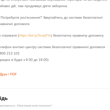
ойових дій, там продовжує діяти заборона.
Потребуєте роз’яснення? Звертайтесь до системи безоплатної
равничої допомоги.
к отримати (
https://bit.ly/3vvp0Yv
) безоплатну правничу допомогу.
елефон контакт-центру системи безоплатної правничої допомоги
 800 213 103
працює в будні з 8:00 до 18:00)
Друк / PDF
ідь
юватиметься.
Обов’язкові поля позначені
*