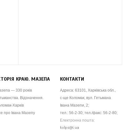
СТОРІЯ КРАЮ. МАЗЕПА
КОНТАКТИ
азепа — 330 років
Адреса: 63101, Харківська обл.,
тьманства. Відзначення.
с-ще Коломак, вул. Гетьмана
оломак-Харків
Івана Мазепи, 2;
се про Івана Мазепу
тел.: 56-2-30; тел./факс: 56-2-80;
Електронна пошта: