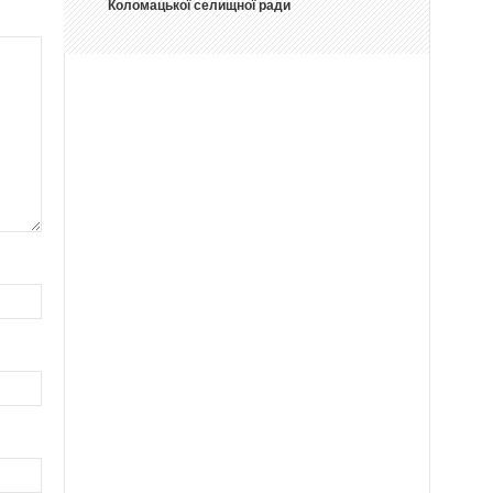
Коломацької селищної ради