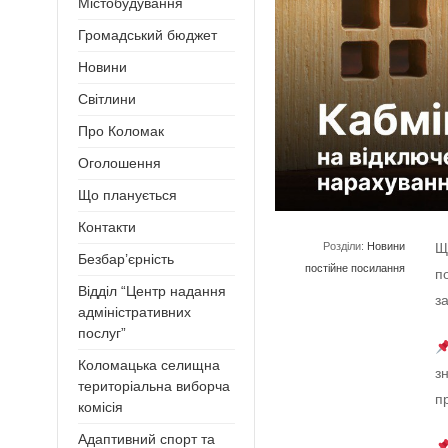
Містобудування
Громадський бюджет
Новини
Світлини
Про Коломак
Оголошення
Що планується
Контакти
Розділи:
Новини
Щ
Безбар’єрність
постійне посилання
п
Відділ “Центр надання
з
адміністративних
послуг”
Коломацька селищна
з
територіальна виборча
п
комісія
Адаптивний спорт та