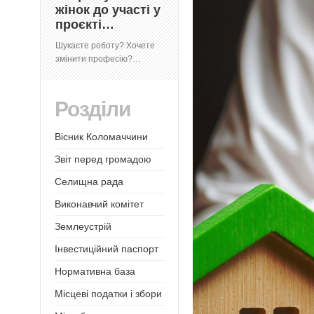
жінок до участі у
проєкті…
Шукаєте роботу? Хочете
змінити професію?…
Розділи
Вісник Коломаччини
Звіт перед громадою
Селищна рада
Виконавчий комітет
Землеустрій
Інвестиційний паспорт
Нормативна база
Місцеві податки і збори