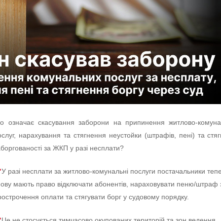
о означає скасування заборони на припинення житлово-комуна
ослуг, нарахування та стягнення неустойки (штрафів, пені) та стя
аборгованості за ЖКП у разі несплати?
У разі несплати за житлово-комунальні послуги постачальники теп
нову мають право відключати абонентів, нараховувати пеню/штраф 
рострочення оплати та стягувати борг у судовому порядку.
Це не стосується тимчасово окупованих територій та зон ведення