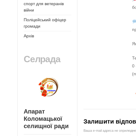
спорт для ветеранів
б
війни
Поліцейський офіцер
громади
п
Архів
Я
Селрада
Т
0
(
Апарат
Коломацької
Залишити відпов
селищної ради
Ваша e-mail адреса не оприлюдн