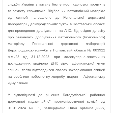
служби України з питань безпечності харчових продуктів
та захисту споживачів. Відібраний патологічний матеріал
від свиней направлено до Регіональної державної
лабораторії Держпродспоживслужби в Полтавській області
для проведення дослідження на АЧС. Відповідно до звіту
про результати дослідження патологічного (біологічного)
матеріалу Регіональної державної лабораторії
Держпродспоживслужби в Полтавській області № 003922
п.м./23 від 31.12.2023, при молекулярно-генетичних
дослідженнях виділено ДНК вірус африканської чуми
свиней, тобто підтвердився спалах захворювання свиней
на особливо небезпечну хворобу тварин – Африканську
чуму свиней.
У відповідності до рішення Богодухівської районної
державної надзвичайної протиепізоотичної комісії від
01.01.2024 № 1, затверджено План організаційних,