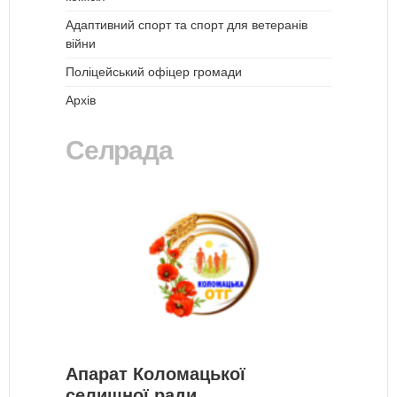
Адаптивний спорт та спорт для ветеранів
війни
Поліцейський офіцер громади
Архів
Селрада
Апарат Коломацької
селищної ради