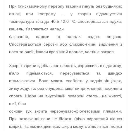
При блискавичному перебігу тварини гинуть без будь-яких
ознак; при гострому — у тварин підвищується
температура тіла до 40,5-42,0 °C, спостерігається ядуха,
кашель, з’являються напади
блювання, парези та параліч задніх кінцівок.
Спостерігаються серозні або слизово-гнійні виділення з
носа та очей, інколи кров’яний пронос, частіше закреп.
Хворі тварини здебільшого лежать, зарившись в підстилку,
в’яло піднімаються, пересуваються та швидко
втомлюються. Вони мають слабкість у задніх кінцівках,
хитку ходу, голова опущена, хвіст випрямлений, посилена
спрага. Шкіра на внутрішній поверхні стегон, на животі,
шиї, біля
основи вух вкрита червонувато-фіолетовими плямами.
При натисканні вони не біліють (різко виражений ціаноз
шкіри). На ніжних ділянках шкіри можуть з’являтися гнояки