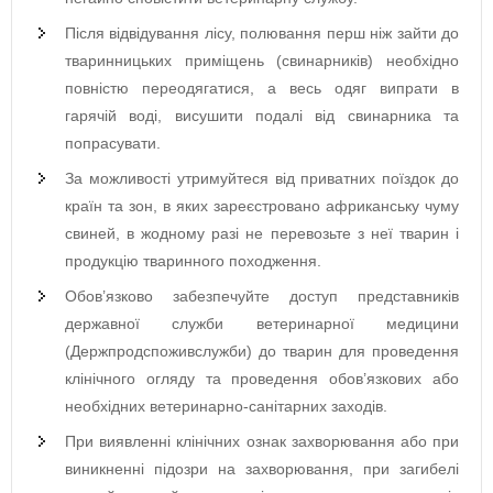
Після відвідування лісу, полювання перш ніж зайти до
тваринницьких приміщень (свинарників) необхідно
повністю переодягатися, а весь одяг випрати в
гарячій воді, висушити подалі від свинарника та
попрасувати.
За можливості утримуйтеся від приватних поїздок до
країн та зон, в яких зареєстровано африканську чуму
свиней, в жодному разі не перевозьте з неї тварин і
продукцію тваринного походження.
Обов’язково забезпечуйте доступ представників
державної служби ветеринарної медицини
(Держпродспоживслужби) до тварин для проведення
клінічного огляду та проведення обов’язкових або
необхідних ветеринарно-санітарних заходів.
При виявленні клінічних ознак захворювання або при
виникненні підозри на захворювання, при загибелі