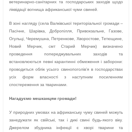
ветеринарно-санітарних та господарських заходів щодо
ліквідації вогнища африканської чуми свиней.
В зоні нагляду (села Валківської територіальної громади –
Пасічне, Шарівка, Добропілля, Привокзальне, Газове,
Огульці, Черемушна, Петренкове, Хворостове, Тетющине,
Новий Мерчик, смт Старий Мерчик) визначено
проведення попереджувальних заходів та
встановлюються певні карантинні обмеження і заборони:
проводиться облік усього свинопоголів’я в господарствах
усіх форм власності з наступним посиленням
спостереження за тваринами.
Нагадуємо мешканцям громади!
У природних умовах на африканську чуму свиней можуть
занедужати як свійські, так і дикі свині будь-якого віку.
Джерелом збудника інфекції є хворі тварини та