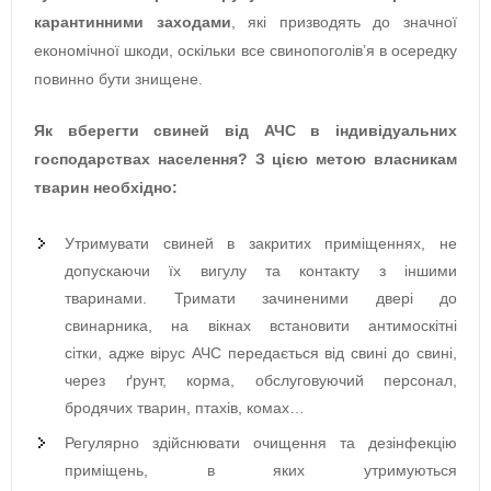
карантинними заходами
, які призводять до значної
економічної шкоди, оскільки все свинопоголів’я в осередку
повинно бути знищене.
Як вберегти свиней від АЧС в індивідуальних
господарствах
населення?
З цією метою власникам
тварин необхідно:
Утримувати свиней в закритих приміщеннях, не
допускаючи їх вигулу та контакту з іншими
тваринами. Тримати зачиненими двері до
свинарника, на вікнах встановити антимоскітні
сітки, адже вірус АЧС передається від свині до свині,
через ґрунт, корма, обслуговуючий персонал,
бродячих тварин, птахів, комах…
Регулярно здійснювати очищення та дезінфекцію
приміщень, в яких утримуються