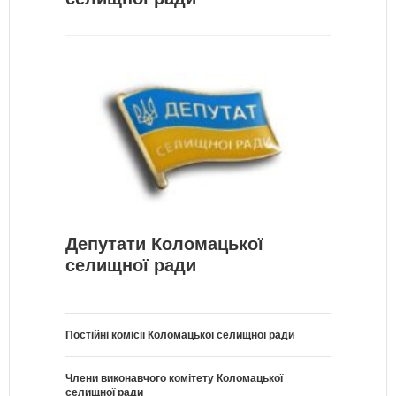
Депутати Коломацької
селищної ради
Постійні комісії Коломацької селищної ради
Члени виконавчого комітету Коломацької
селищної ради