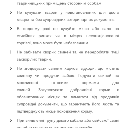
тваринницьких приміщень стороннім особам.
Не купувати тварин у невстановлених для цього
місцях та без супровідних ветеринарних документів.
В жодному разі не купуйте м’ясо або сало на
стихійних ринках чи в місцях несанкціонованої
торгівлі, воно може бути небезпечним.
Не забивати хворих свиней та не переробляти туші
захворілих тварин.
Не згодовувати свиням харчові відходи, що містять
свинину чи продукти забою. Годувати свиней по
можливості готовими кормами для
свиней. Закуповувати доброякісні корми в
облаштованих місцях та вимагати від продавців
супровідні документи, що гарантують його якість та
підтверджують місце походження корму.
При виявленні трупу дикого кабана або свійської свині
негайно сповістити ветеринарну службу.