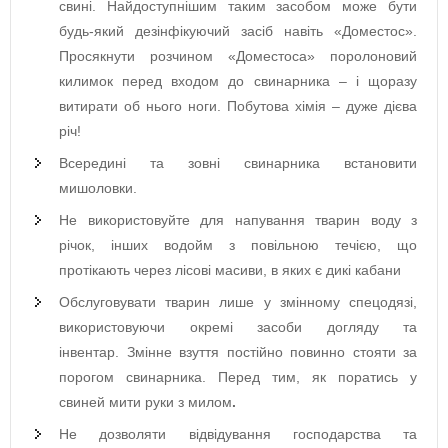
свині. Найдоступнішим таким засобом може бути
будь-який дезінфікуючий засіб навіть «Доместос».
Просякнути розчином «Доместоса» поролоновий
килимок перед входом до свинарника – і щоразу
витирати об нього ноги. Побутова хімія – дуже дієва
річ!
Всередині та зовні свинарника встановити
мишоловки.
Не використовуйте для напування тварин воду з
річок, інших водойм з повільною течією, що
протікають через лісові масиви, в яких є дикі кабани
Обслуговувати тварин лише у змінному спецодязі,
використовуючи окремі засоби догляду та
інвентар. Змінне взуття постійно повинно стояти за
порогом свинарника. Перед тим, як поратись у
свиней мити руки з милом
.
Не дозволяти відвідування господарства та