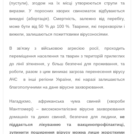
(пустули), згодом на їх місці утворюються струпи та
виразки. У поросних хворих свиноматок відбуваються
викидні (абортація). Смертність, залежно від перебігу,
може бути від 50 % до 100 %. Тварини, які перехворіли і
вижили, залишаються пожиттєвими вірусоносіями.
В зв’язку з військовою агресією росії, проходить
переміщення населення та тварин з територій прилеглих
до лінії зіткнення, у більш безпечні для проживання, та
роботи, разом з цим виникає загроза перенесення вірусу
АЧС в інші регіони України, які наразі залишаються
благополучними на дане вірусне захворювання.
Нагадуємо, африканська чума свиней (хвороби
Мантгомері) – висококонтагіозне вірусне захворювання
домашніх та диких свиней, безпечне для людини,
не
піддається лікуванню та вакцинопрофілактиці,
зупинити поширення вірусу можна лише жорсткими