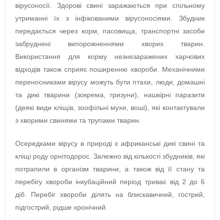
вірусоносії. Здорові свині заражаються при спільному
утриманні їх з інфікованими вірусоносіями. Збудник
передається через корм, пасовища, транспортні засоби
забруднені випорожненнями хворих тварин.
Використання для корму незнезаражених харчових
відходів також сприяє поширенню хвороби. Механічними
переносниками вірусу можуть бути птахи, люди, домашні
та дикі тварини (зокрема, гризуни), нашкірні паразити
(деякі види кліщів, зоофільні мухи, воші), які контактували
з хворими свинями та трупами тварин.
Осередками вірусу в природі є африканські дикі свині та
кліщі роду орнітодорос. Залежно від кількості збудників, які
потрапили в організм тварини, а також від її стану та
перебігу хвороби інкубаційний період триває від 2 до 6
діб. Перебіг хвороби ділять на блискавичний, гострий,
підгострий, рідше хронічний.