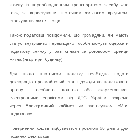
зв’язку із переобладнанням транспортного засобу «на
газ»; за користування іпотечним житловим кредитом;
страхування життя тощо.
Також податківці повідомили, що громадяни, які мають
статус внутрішньо переміщеної особи можуть одержати
податкову знижку у разі сплати за договором оренди
житла (квартири, будинку).
Для цього платникам податку необхідно надати
декларацію про майновий стан і доходи до податкового
органу особисто, поштою або скориставшись
електронними сервісами від ДПС України, зокрема
через
Електронний кабінет
чи застосунком «Моя
податкова».
Повернення коштів відбувається протягом 60 днів з дня
подання декларації.