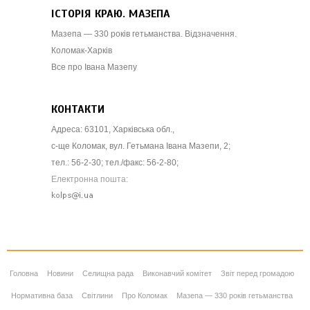
ІСТОРІЯ КРАЮ. МАЗЕПА
Мазепа — 330 років гетьманства. Відзначення.
Коломак-Харків
Все про Івана Мазепу
КОНТАКТИ
Адреса: 63101, Харківська обл.,
с-ще Коломак, вул. Гетьмана Івана Мазепи, 2;
тел.: 56-2-30; тел./факс: 56-2-80;
Електронна пошта:
Головна
Новини
Селищна рада
Виконавчий комітет
Звіт перед громадою
Нормативна база
Світлини
Про Коломак
Мазепа — 330 років гетьманства