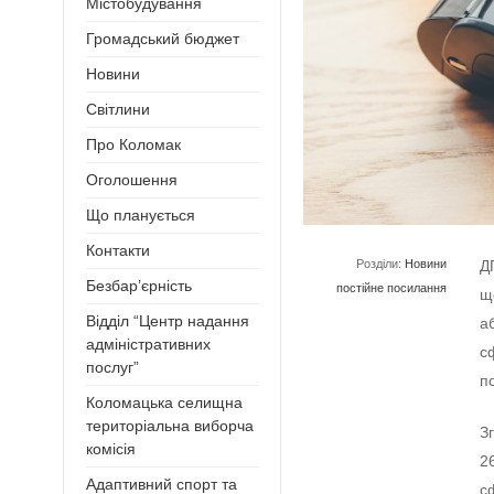
Містобудування
Громадський бюджет
Новини
Світлини
Про Коломак
Оголошення
Що планується
Контакти
Розділи:
Новини
Д
Безбар’єрність
постійне посилання
щ
Відділ “Центр надання
а
адміністративних
с
послуг”
п
Коломацька селищна
територіальна виборча
З
комісія
2
Адаптивний спорт та
с