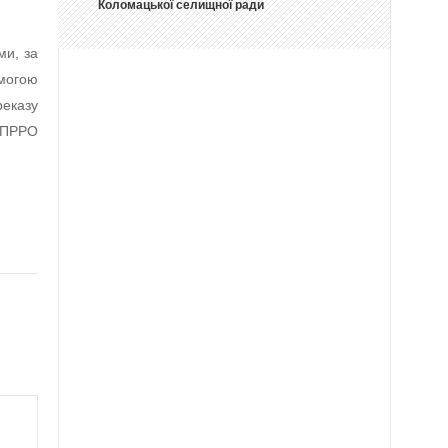
Коломацької селищної ради
ми, за
могою
реказу
О/ПРРО