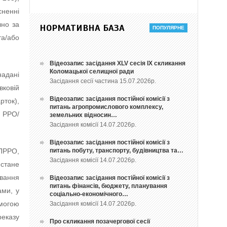
ненні
чно за
НОРМАТИВНА БАЗА
а/або
Відеозапис засідання ХLV сесія ІХ скликання
Коломацької селищної ради
надані
Засідання сесії частина 15.07.2026р.
вковій
Відеозапис засідання постійної комісії з
рток),
питань агропромислового комплексу,
я РРО/
земельних відносин…
Засідання комісії 14.07.2026р.
Відеозапис засідання постійної комісії з
питань побуту, транспорту, будівництва та…
ПРРО,
Засідання комісії 14.07.2026р.
истане
ювання
Відеозапис засідання постійної комісії з
питань фінансів, бюджету, планування
ами, у
соціально-економічного…
могою
Засідання комісії 14.07.2026р.
реказу
Про скликання позачергової сесії