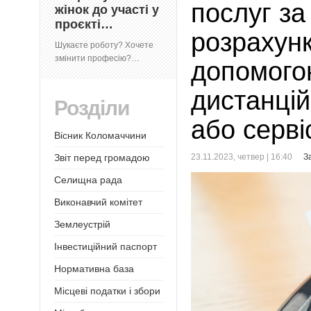
послуг з
жінок до участі у
проєкті…
розрахунк
Шукаєте роботу? Хочете
змінити професію?…
допомого
дистанцій
Розділи
або серві
Вісник Коломаччини
23.11.2023, четвер | 16:40
З
Звіт перед громадою
Селищна рада
Виконавчий комітет
Землеустрій
Інвестиційний паспорт
Нормативна база
Місцеві податки і збори