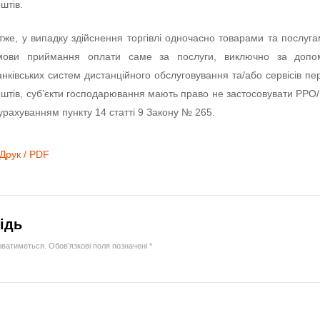
оштів.
тже, у випадку здійснення торгівлі одночасно товарами та послуга
мови приймання оплати саме за послуги, виключно за допо
анківських систем дистанційного обслуговування та/або сервісів пе
оштів, суб’єкти господарювання мають право не застосовувати РР
 урахуванням пункту 14 статті 9 Закону № 265.
Друк / PDF
ідь
юватиметься.
Обов’язкові поля позначені
*