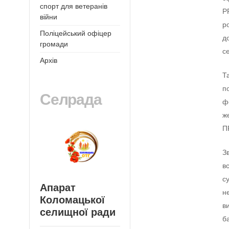
спорт для ветеранів
Р
війни
р
Поліцейський офіцер
д
громади
с
Архів
Т
п
Селрада
ф
ж
П
З
в
с
Апарат
н
Коломацької
в
селищної ради
б