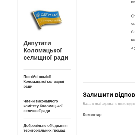
к
О
у
б
к
Депутати
з
Коломацької
селищної ради
Постійні комісії
Коломацької селищної
ради
Залишити відпов
Члени виконавчого
Ваша e-mail адреса не оприлюдн
комітету Коломацької
селищної ради
Коментар
Добровільне об’єднання
територіальних громад