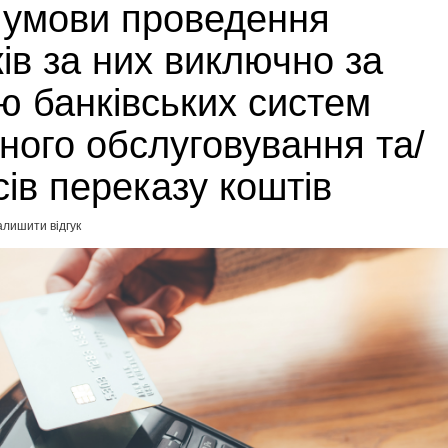
а умови проведення
ів за них виключно за
ю банківських систем
ного обслуговування та/
сів переказу коштів
алишити відгук