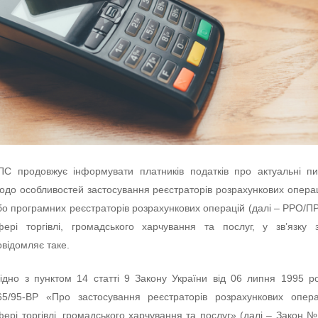
ПС продовжує інформувати платників податків про актуальні п
одо особливостей застосування реєстраторів розрахункових операц
бо програмних реєстраторів розрахункових операцій (далі – РРО/П
фері торгівлі, громадського харчування та послуг, у зв’язку
овідомляє таке.
гідно з пунктом 14 статті 9 Закону України від 06 липня 1995 
65/95-ВР «Про застосування реєстраторів розрахункових опер
фері торгівлі, громадського харчування та послуг» (далі – Закон №