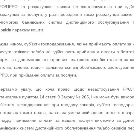
РО/ПРРО та розрахункові книжки не застосовуються при здійс
озрахунків за послуги, у разі проведення таких розрахунків виклю
опомогою банківських систем дистанційного обслуговування т
ервісів переказу коштів.
аким чином, суб’єкти господарювання, які не приймають оплату за 
ослуги готівкою та/або не здійснюють приймання оплати в безготі
ормі, за допомогою електронних платіжних засобів (платіжних ка
етонів, талонів, тощо – звільняються від обов’язкового застосуванн
РРО, при прийманні оплати за послуги.
вертаємо увагу, що хоча право щодо незастосування РРО/
становлене пунктом 14 статті 9 Закону № 265, і не може бути викор
уб’єктом господарювання при продажу товарів, суб’єкт господар
е втрачає такого права, навіть за умови здійснення торгівлі товар
ипадку приймання оплати за надані послуги виключно за допо
анківських систем дистанційного обслуговування та/або сервісів пе