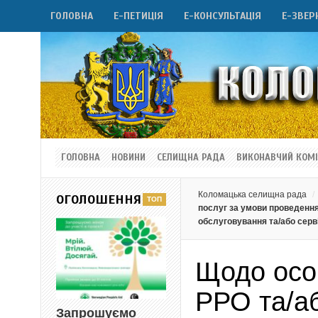
ГОЛОВНА
Е-ПЕТИЦІЯ
Е-КОНСУЛЬТАЦІЯ
Е-ЗВЕР
ГОЛОВНА
НОВИНИ
СЕЛИЩНА РАДА
ВИКОНАВЧИЙ КОМІ
Коломацька селищна рада
ОГОЛОШЕННЯ
послуг за умови проведення
обслуговування та/або серві
Щодо осо
РРО та/а
Запрошуємо