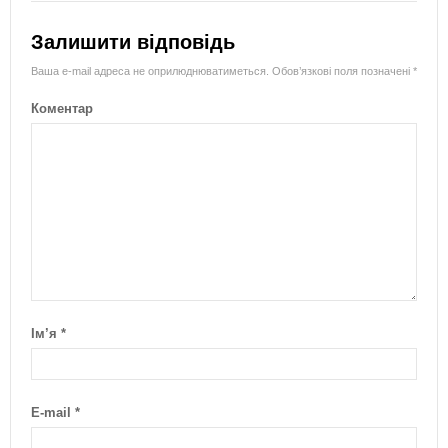
Залишити відповідь
Ваша e-mail адреса не оприлюднюватиметься.
Обов’язкові поля позначені
*
Коментар
Ім’я
*
E-mail
*