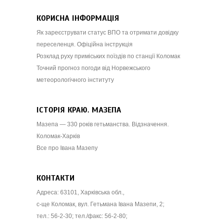
КОРИСНА ІНФОРМАЦІЯ
Як зареєструвати статус ВПО та отримати довідку
переселенця. Офіційна інструкція
Розклад руху приміських поїздів по станції Коломак
Точний прогноз погоди від Норвежського
метеорологічного інституту
ІСТОРІЯ КРАЮ. МАЗЕПА
Мазепа — 330 років гетьманства. Відзначення.
Коломак-Харків
Все про Івана Мазепу
КОНТАКТИ
Адреса: 63101, Харківська обл.,
с-ще Коломак, вул. Гетьмана Івана Мазепи, 2;
тел.: 56-2-30; тел./факс: 56-2-80;