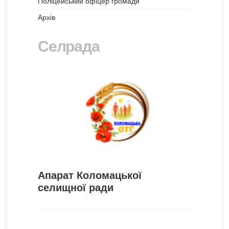
Поліцейський офіцер громади
Архів
Селрада
Апарат Коломацької
селищної ради