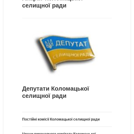
селищної ради
Депутати Коломацької
селищної ради
Постійні комісії Коломацької селищної ради
Члени виконавчого комітету Коломацької