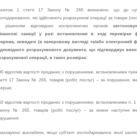
унктом 1 статті 17 Закону № 265 визначено, що до суб’
осподарювання, які здійснюють розрахункові операції за товари (пос
а рішенням відповідних контролюючих органів
застосову
інансові санкції у разі встановлення в ході перевірки ф
окрема, невидачі (в паперовому вигляді та/або електронній 
ідповідного розрахункового документа, що підтверджує вико
озрахункової операції, в таких розмірах:
00 відсотків вартості проданих з порушеннями, встановленими пун
татті 17 Закону № 265, товарів (робіт, послуг) – за порушення, в
перше;
50 відсотків вартості проданих з порушеннями, встановленими п. 1 
акону № 265, товарів (робіт, послуг) – за кожне наступне в
орушення.
раховуючи викладене, якщо суб’єкт господарювання, який заст