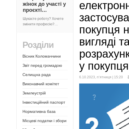
електронн
жінок до участі у
проєкті…
застосув
Шукаєте роботу? Хочете
змінити професію?…
покупця н
вигляді т
Розділи
розрахунк
Вісник Коломаччини
у покупця
Звіт перед громадою
Селищна рада
6.10.2023, п’ятниця | 15:20
Виконавчий комітет
Землеустрій
Інвестиційний паспорт
Нормативна база
Місцеві податки і збори