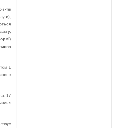
єктів
луги),
ються
акту,
формі)
нання
ктом 1
чинене
ст. 17
чинене
осовує