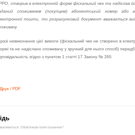
РРО, створив в електронній формі фіскальний чек та надіслав й
аданий споживачем (покупцем) абонентський номер або а
лектронної пошти, то розрахунковий документ вважається ви
поживачу.
 разі невиконання цієї вимоги (фіскальний чек не створено в елект
ормі та не надіслано споживачу у зручний для нього спосіб) перед
ідповідальність згідно з пунктом 1 статті 17 Закону № 265.
Друк / PDF
ідь
юватиметься.
Обов’язкові поля позначені
*