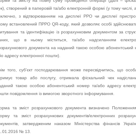
орми та змісту на повну суму проведеної операції (далі – фіск
ек), створений в паперовій та/або електронній формі (у тому числі, 
иключно, з відтворюванням на дисплеї РРО чи дисплеї пристр
кому встановлений ПРРО QR-коду, який дозволяє особі здійснюват
читування та ідентифікацію із розрахунковим документом за стру
аних, що в ньому міститься, та/або надсиланням електро
озрахункового документа на наданий такою особою абонентський
бо адресу електронної пошти).
рім того, суб’єкт господарювання може пересвідчитись, що особ
тримує товар або послугу, отримала фіскальний чек надіслан
аданий такою особою абонентський номер та/або адресу елект
ошти повідомлення із вимогою зворотного інформування.
орма та зміст розрахункового документа визначено Положення
орму та зміст розрахункових документів/електронних розраху
окументів, затвердженим наказом Міністерства фінансів Украї
1.01.2016 № 13.