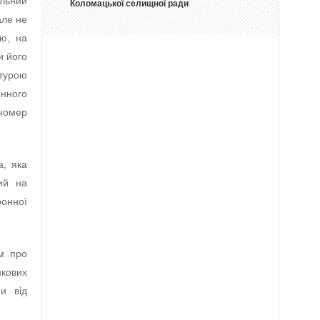
альний
Коломацької селищної ради
але не
ою, на
и його
ктурою
нного
 номер
а, яка
ий на
ронної
м про
нкових
ни від