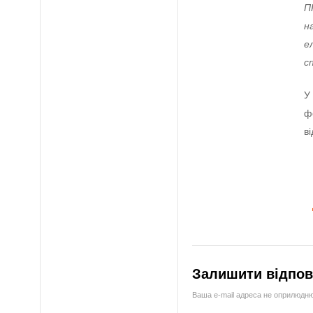
П
н
е
с
У
ф
в
Залишити відпов
Ваша e-mail адреса не оприлюдн