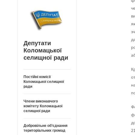
ф
ч
в
я
з
д
Депутати
р
Коломацької
а
селищної ради
К
Постійні комісії
о
Коломацької селищної
н
ради
п
Члени виконавчого
комітету Коломацької
Ф
селищної ради
ф
д
Добровільне об’єднання
2
територіальних громад