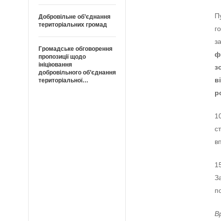
П
Добровільне об’єднання
територіальних громад
г
з
Громадське обговорення
ф
пропозиції щодо
ініціювання
з
добровільного об’єднання
в
територіальної…
р
1
с
в
1
З
п
В