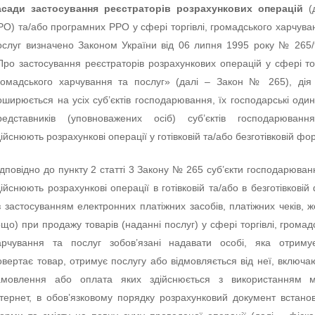
асади застосування реєстраторів розрахункових операцій
(
РО) та/або програмних РРО у сфері торгівлі, громадського харчува
ослуг визначено Законом України від 06 липня 1995 року № 265
Про застосування реєстраторів розрахункових операцій у сфері тор
ромадського харчування та послуг» (далі – Закон № 265), дія
оширюється на усіх суб’єктів господарювання, їх господарські один
редставників (уповноважених осіб) суб’єктів господарювання
дійснюють розрахункові операції у готівковій та/або безготівковій фор
ідповідно до пункту 2 статті 3 Закону № 265 суб’єкти господарюванн
дійснюють розрахункові операції в готівковій та/або в безготівковій
із застосуванням електронних платіжних засобів, платіжних чеків, ж
ощо) при продажу товарів (наданні послуг) у сфері торгівлі, громад
арчування та послуг зобов’язані надавати особі, яка отриму
овертає товар, отримує послугу або відмовляється від неї, включаю
амовлення або оплата яких здійснюється з використанням м
нтернет, в обов’язковому порядку розрахунковий документ встано