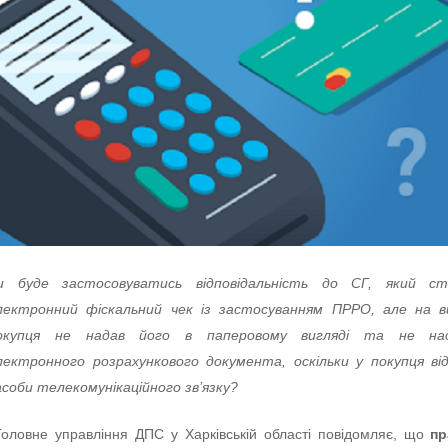
и буде застосовуватись відповідальність до СГ, який ст
лектронний фіскальний чек із застосуванням ПРРО, але на в
окупця не надав його в паперовому вигляді та не над
лектронного розрахункового документа, оскільки у покупця ві
асоби телекомунікаційного зв’язку?
оловне управління ДПС у Харківській області повідомляє, що
пр