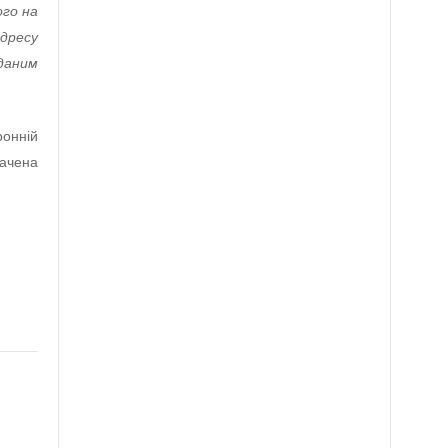
ого на
дресу
даним
ронній
бачена