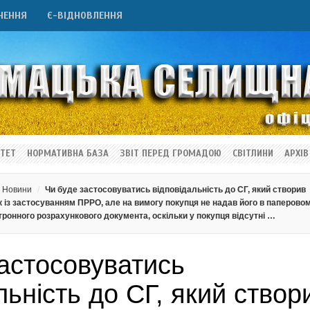
НЕННЯ
Є-ВІДНОВЛЕННЯ
ТЕТ
НОРМАТИВНА БАЗА
ЗВІТ ПЕРЕД ГРОМАДОЮ
СВІТЛИНИ
АРХІВ
Новини
Чи буде застосовуватись відповідальність до СГ, який створив
 із застосуванням ПРРО, але на вимогу покупця не надав його в паперово
тронного розрахункового документа, оскільки у покупця відсутні …
астосовуватись
льність до СГ, який створ