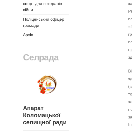
з
спорт для ветеранів
війни
Р
п
Поліцейський офіцер
громади
«
г
Архів
п
п
Селрада
з
В
з
(
т
х
Апарат
п
Коломацької
з
селищної ради
І