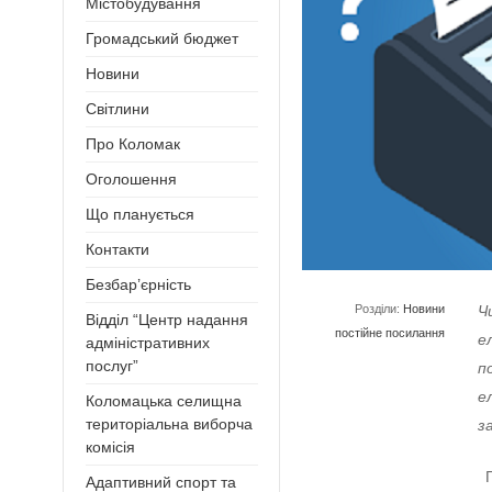
Містобудування
Громадський бюджет
Новини
Світлини
Про Коломак
Оголошення
Що планується
Контакти
Безбар’єрність
Розділи:
Новини
Ч
Відділ “Центр надання
постійне посилання
е
адміністративних
послуг”
п
е
Коломацька селищна
територіальна виборча
з
комісія
Г
Адаптивний спорт та