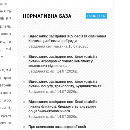
далі –
ння та
НОРМАТИВНА БАЗА
/95-ВР
гівлі,
 якого
Відеозапис засідання ХLV сесія ІХ скликання
Коломацької селищної ради
иці та
Засідання сесії частина 15.07.2026р.
, які
мі.
Відеозапис засідання постійної комісії з
питань агропромислового комплексу,
земельних відносин…
я, які
Засідання комісії 14.07.2026р.
 формі
Відеозапис засідання постійної комісії з
етонів
питань побуту, транспорту, будівництва та…
Засідання комісії 14.07.2026р.
ського
є або
Відеозапис засідання постійної комісії з
питань фінансів, бюджету, планування
чи ті,
соціально-економічного…
ережі
Засідання комісії 14.07.2026р.
вленої
Про скликання позачергової сесії