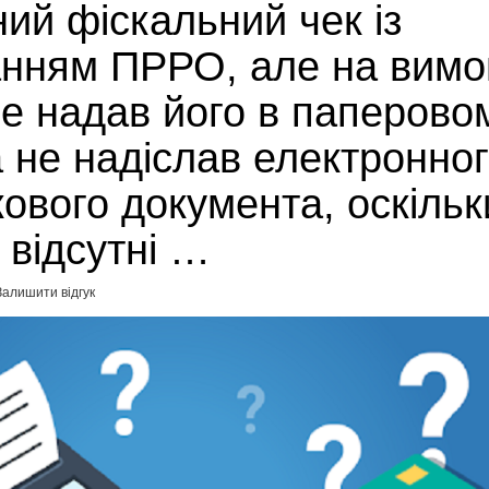
ий фіскальний чек із
анням ПРРО, але на вимо
е надав його в паперово
а не надіслав електронно
ового документа, оскільк
 відсутні …
Залишити відгук