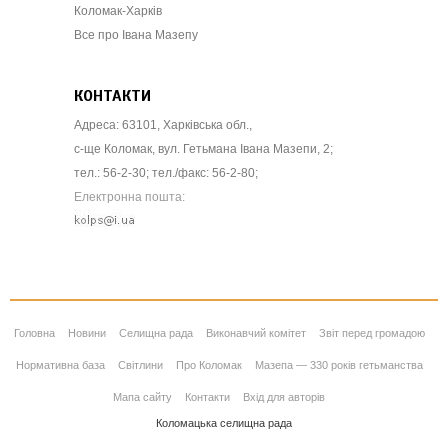
Коломак-Харків
Все про Івана Мазепу
КОНТАКТИ
Адреса: 63101, Харківська обл.,
с-ще Коломак, вул. Гетьмана Івана Мазепи, 2;
тел.: 56-2-30; тел./факс: 56-2-80;
Електронна пошта:
Головна
Новини
Селищна рада
Виконавчий комітет
Звіт перед громадою
Нормативна база
Світлини
Про Коломак
Мазепа — 330 років гетьманства
Мапа сайту
Контакти
Вхід для авторів
Коломацька селищна рада