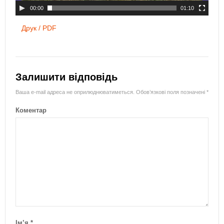
00:00
01:10
Друк / PDF
Залишити відповідь
Ваша e-mail адреса не оприлюднюватиметься.
Обов’язкові поля позначені
*
Коментар
Ім’я
*