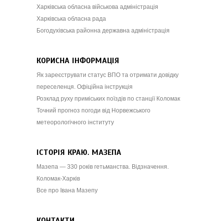
Харківська обласна військова адміністрація
Харківська обласна рада
Богодухівська районна державна адміністрація
КОРИСНА ІНФОРМАЦІЯ
Як зареєструвати статус ВПО та отримати довідку
переселенця. Офіційна інструкція
Розклад руху приміських поїздів по станції Коломак
Точний прогноз погоди від Норвежського
метеорологічного інституту
ІСТОРІЯ КРАЮ. МАЗЕПА
Мазепа — 330 років гетьманства. Відзначення.
Коломак-Харків
Все про Івана Мазепу
КОНТАКТИ